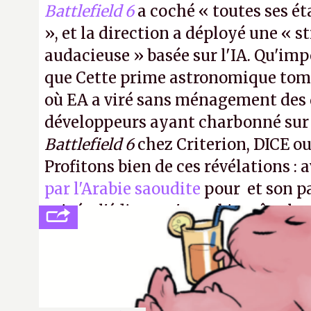
Battlefield 6
a coché « toutes ses é
», et la direction a déployé une « s
audacieuse » basée sur l'IA. Qu'imp
que Cette prime astronomique to
où EA a viré sans ménagement des 
développeurs ayant charbonné su
Battlefield 6
chez Criterion, DICE o
Profitons bien de ces révélations : 
par l'Arabie saoudite
pour et son p
privée, l'éditeur n'aura bientôt plus
publier ses bilans. Encore une victo
transparence.
P.