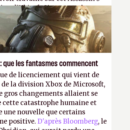
tion d'Ubisoft Singapour.
A.
 : que les fantasmes commencent
ue de licenciement qui vient de
 de la division Xbox de Microsoft,
e gros changements allaient se
e cette catastrophe humaine et
e une nouvelle que certains
me positive.
D'après Bloomberg
, le