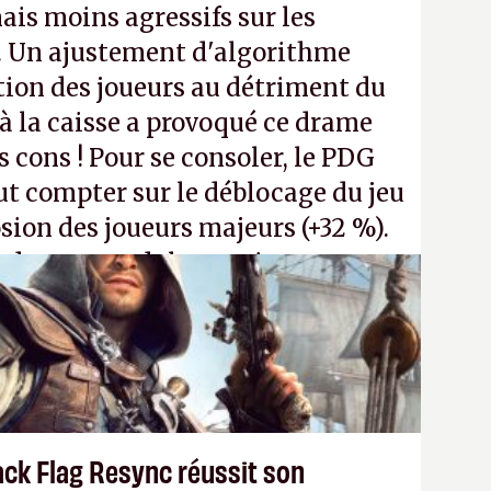
ais moins agressifs sur les
. Un ajustement d'algorithme
ntion des joueurs au détriment du
 la caisse a provoqué ce drame
s cons ! Pour se consoler, le PDG
t compter sur le déblocage du jeu
osion des joueurs majeurs (+32 %).
 donc aux adultes, qui ne sont
ants avec du pouvoir d'achat.
P.
ack Flag Resync réussit son