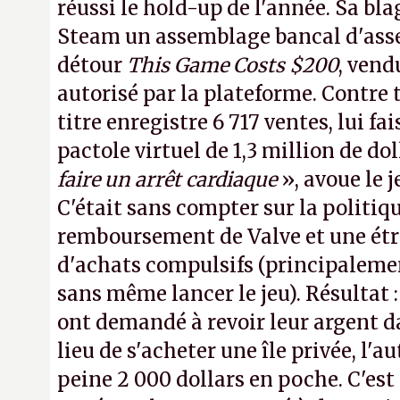
réussi le hold-up de l'année. Sa bla
Steam un assemblage bancal d'asse
détour
This Game Costs $200
, vend
autorisé par la plateforme. Contre t
titre enregistre 6 717 ventes, lui fa
pactole virtuel de 1,3 million de dol
faire un arrêt cardiaque
», avoue le
C'était sans compter sur la politiq
remboursement de Valve et une ét
d'achats compulsifs (principaleme
sans même lancer le jeu). Résultat 
ont demandé à revoir leur argent da
lieu de s'acheter une île privée, l'a
peine 2 000 dollars en poche. C'est