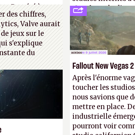
ue. Bon été à tous
Creed
sous la direc
 des chiffres,
ytics, Valve aurait
 de jeux sur le
ui s'explique
nstante du
ackboo
le 9 juillet 2026
Fallout New Vegas 2
Après l'énorme vag
toucher les studios
nous savions que d
mettre en place. D
industrielle émerg
pourront voir com
e