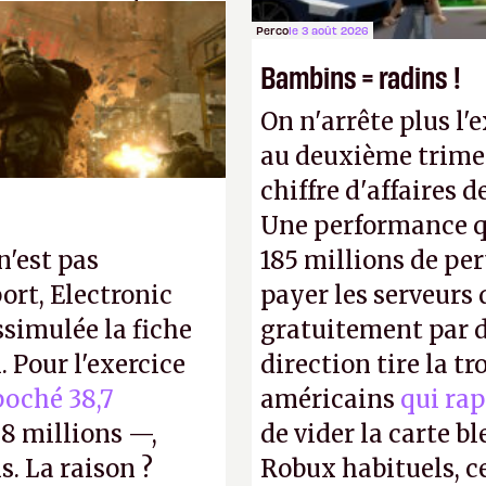
s ça apprendra aux
Perco
le 3 août 2026
Gabe Newell aussi
Bambins = radins !
On n'arrête plus l'
au deuxième trimes
chiffre d'affaires d
Une performance q
n'est pas
185 millions de per
ort, Electronic
payer les serveurs
ssimulée la fiche
gratuitement par d
 Pour l'exercice
direction tire la t
oché 38,7
américains
qui rap
8 millions —,
de vider la carte 
s. La raison ?
Robux habituels, ce