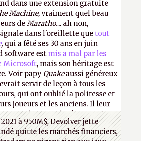
ond dans une extension gratuite
the Machine,
vraiment quel beau
ueurs de
Maratho
.... ah non,
ignale dans l'oreillette que
tout
e
,
qui a fêté ses 30 ans en juin
id software est
mis a mal par les
z Microsoft
, mais son héritage est
ce. Voir papy
Quake
aussi généreux
evrait servir de leçon à tous les
ours, qui ont oublié la politesse et
urs joueurs et les anciens. Il leur
guerre des consoles à ces petits
 2021 à 950M$, Devolver jette
 indé quitte les marchés financiers,