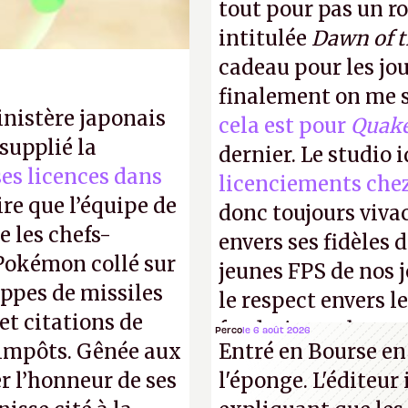
tout pour pas un r
intitulée
Dawn of 
cadeau pour les jo
finalement on me s
inistère japonais
cela est pour
Quak
supplié la
dernier. Le studio 
 ses licences dans
licenciements che
ire que l’équipe de
donc toujours viva
 les chefs-
envers ses fidèles d
 Pokémon collé sur
jeunes FPS de nos j
appes de missiles
le respect envers le
et citations de
faudrait une bonne 
Perco
le 6 août 2026
d'impôts. Gênée aux
Entré en Bourse en
cons !
P.
r l’honneur de ses
l'éponge. L'éditeur