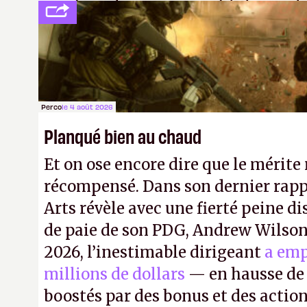
payé que le temps passé à dev, mai
petits malins qu'on ne braque pas 
facilement.
P.
Perco
le 4 août 2026
Planqué bien au chaud
Et on ose encore dire que le mérite 
récompensé. Dans son dernier rapp
Arts révèle avec une fierté peine di
de paie de son PDG, Andrew Wilson.
2026, l’inestimable dirigeant
a emp
millions de dollars
— en hausse de 
boostés par des bonus et des action