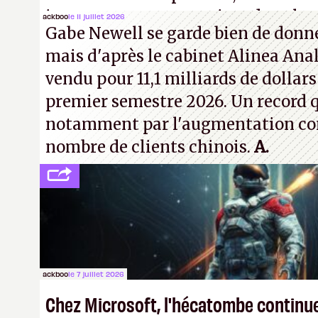
inconnus que vous croisez dans la r
ackboo
le 11 juillet 2026
Gabe Newell se garde bien de donner
! –
ER.
mais d'après le cabinet Alinea Anal
vendu pour 11,1 milliards de dollars
premier semestre 2026. Un record q
notamment par l'augmentation co
nombre de clients chinois.
A.
ackboo
le 7 juillet 2026
Chez Microsoft, l'hécatombe continu