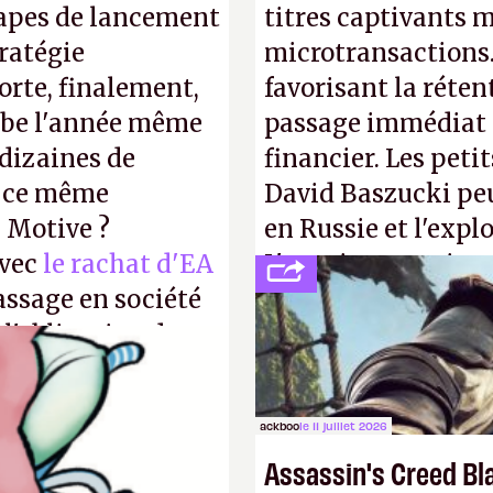
tapes de lancement
titres captivants m
tratégie
microtransactions
orte, finalement,
favorisant la réte
mbe l'année même
passage immédiat à
dizaines de
financier. Les petit
r ce même
David Baszucki peu
u Motive ?
en Russie et l'expl
avec
le rachat d'EA
L'avenir appartient
assage en société
jamais que des enf
 l'obligation de
ire pour la
ackboo
le 11 juillet 2026
Assassin's Creed Bl