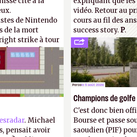
isse cité à la
expliquant que les 
eux.
vidéo. Retour au p
istes de Nintendo
cours au fil des an
s de la mort
success story.
P
.
right strike à tour
taler sa confiture
enfance.
P.
Perco
le 5 août 2026
Champions de golfe
C'est donc bien offi
esradar
. Michael
Bourse et passe sou
, pensait avoir
saoudien (PIF) pour