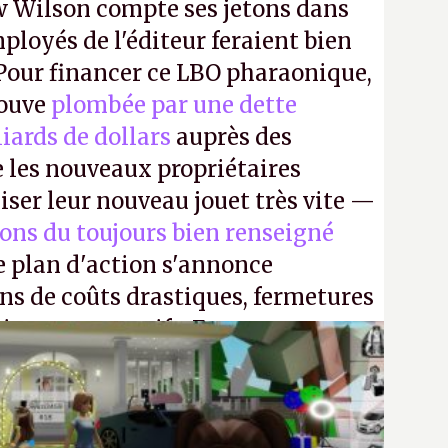
 Wilson compte ses jetons dans
mployés de l'éditeur feraient bien
 Pour financer ce LBO pharaonique,
rouve
plombée par une dette
liards de dollars
auprès des
 les nouveaux propriétaires
iser leur nouveau jouet très vite —
ions du toujours bien renseigné
e plan d'action s'annonce
ons de coûts drastiques, fermetures
ciements massifs. En gros, essorer
uis virer le reste.
P.