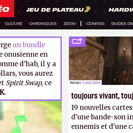
ÉO
JEU DE PLATEAU
HARD
CULTURE
CHRONIQUES
ZOOM
CONFIGS
GUIDES D'
erge
un bundle
ce onusienne en
omme d’hab, il y a
llars, vous aurez
et
Spirit Swap
, ce
Perco
le 7 août 2026
K.
toujours vivant, to
19 nouvelles cart
d'une bande-son in
ennemis et d'une c