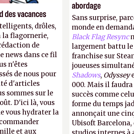
abordage
end des vacances
Sans surprise, parc
elligents, drôles,
monde en demanda
la flagornerie,
Black Flag Resync
m
 rédaction de
largement battu le
de news dans ce fil
franchise sur Stea
us n'êtes
joueuses simultanés
ssés de nous pour
Shadows
,
Odyssey
té d'articles
000. Mais il faudr
us sommes sur le
succès comme celui
ût. D'ici là, vous
forme du temps jadi
e vous hydrater la
annonçait une cin
 recommander
Ubisoft Barcelona, 
mille et aux
studios internes à 