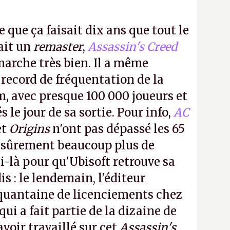
e que ça faisait dix ans que tout le
it un
remaster
,
Assassin's Creed
arche très bien. Il a même
 record de fréquentation de la
m, avec presque 100 000 joueurs et
 le jour de sa sortie. Pour info,
AC
et
Origins
n'ont pas dépassé les 65
a sûrement beaucoup plus de
-là pour qu'Ubisoft retrouve sa
s : le lendemain, l'éditeur
quantaine de licenciements chez
qui a fait partie de la dizaine de
avoir travaillé sur cet
Assassin's