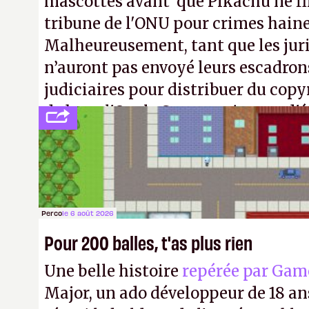
mascottes avant que Pikachu ne fin
tribune de l'ONU pour crimes hain
Malheureusement, tant que les jur
n’auront pas envoyé leurs escadron
judiciaires pour distribuer du copy
de bras, l'Oncle Sam continuera d'é
intellectuelle sur vos souvenirs d'
Perco
le 6 août 2026
Pour 200 balles, t'as plus rien
Une belle histoire
repérée par Gam
Major, un ado développeur de 18 ans