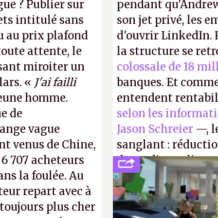
gue ? Publier sur
pendant qu'Andrew
ts intitulé sans
son jet privé, les e
u au prix plafond
d'ouvrir LinkedIn.
oute attente, le
la structure se ret
isant miroiter un
colossale de 18 mil
lars. «
J'ai failli
banques. Et comme
 jeune homme.
entendent rentabil
ue de
selon les informat
range vague
Jason Schreier
—, l
nt venus de Chine,
sanglant : réducti
: 6 707 acheteurs
de studios et licen
ns la foulée. Au
FC
et
Battlefield
, p
uteur repart avec à
 toujours plus cher