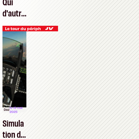
Qui
d'autre
que
Le tour du périph
Windo
ws
pour
réparer
votre
Windo
ws ?
le 15 mai
Daz
2025
Simula
tion de