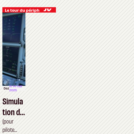
ériques
Le tour du périph
de vol
militair
e
le 14 mai
Daz
2025
Simula
tion de
vol
(pour
pilote
civile :