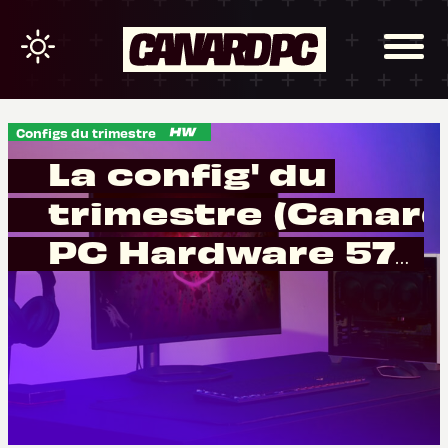
Configs du trimestre
La config' du
trimestre (Canar
PC Hardware 57) :
cache ta machine
Doc' !