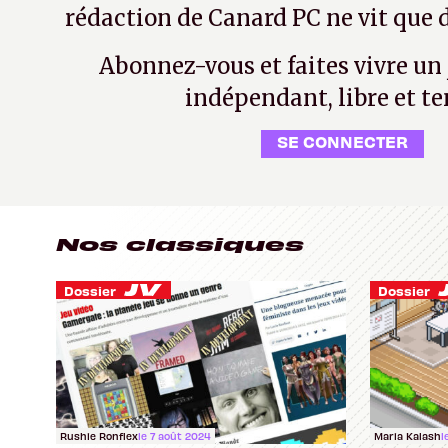
rédaction de Canard PC ne vit que d
Abonnez-vous et faites vivre un
indépendant, libre et te
SE CONNECTER
Nos classiques
Dossier
Dossier
Rushie Ronflex
le 7 août 2024
Maria Kalash
l