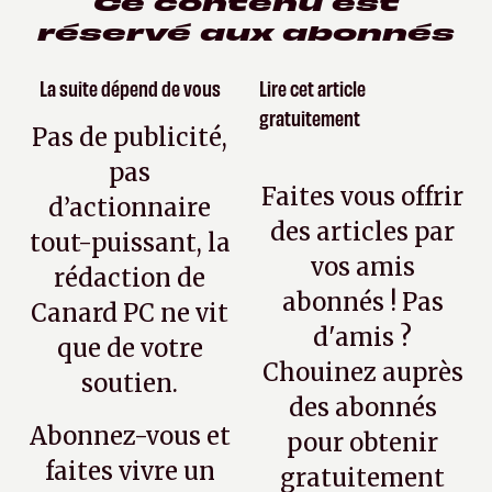
Ce contenu est
réservé aux abonnés
La suite dépend de vous
Lire cet article
gratuitement
Pas de publicité,
pas
Faites vous offrir
d’actionnaire
des articles par
tout-puissant, la
vos amis
rédaction de
abonnés ! Pas
Canard PC ne vit
d'amis ?
que de votre
Chouinez auprès
soutien.
des abonnés
Abonnez-vous et
pour obtenir
faites vivre un
gratuitement