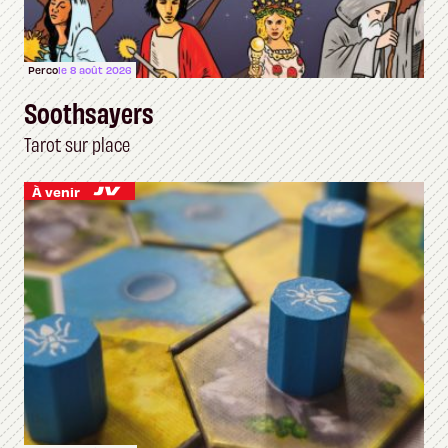
Perco
le 8 août 2026
Soothsayers
Tarot sur place
À venir