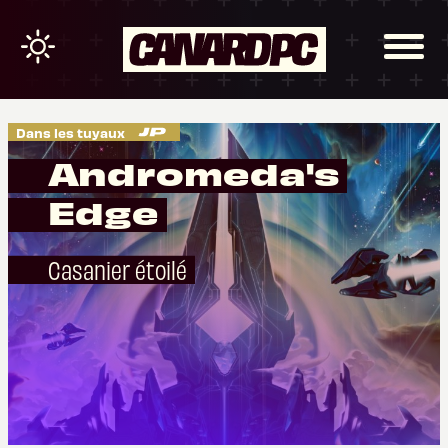
Dans les tuyaux
Andromeda's
Edge
Casanier étoilé