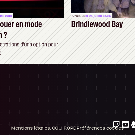
ars 2018
Untitled
le 25 juillet 2026
 jouer en mode
Brindlewood Bay
n ?
ustrations d'une option pour
e
ersonnalisez vos Options
 gérer vos paramètres de confidentialité, en g
Mentions légales, CGU, RGPD
Préférences cookies