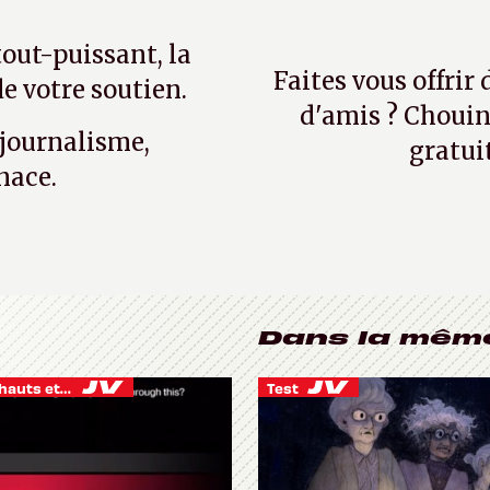
tout-puissant, la
Faites vous offrir
e votre soutien.
d'amis ? Chouin
 journalisme,
gratui
nace.
Dans la mêm
Je vis des hauts et des bas
Test