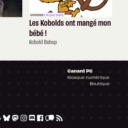
Untitled
le 18 juin 2026
Les Kobolds ont mangé mon
bébé !
Kobold Bebop
Canard PC
Kiosque numérique
Boutique
arantissant la conformité avec les réglementat