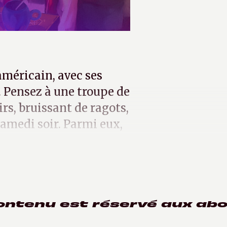
américain, avec ses
. Pensez à une troupe de
rs, bruissant de ragots,
samedi soir. Parmi eux,
rts
.
ontenu est réservé aux ab