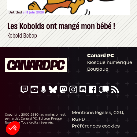
Untitled
le 18 juin 2026
Les Kobolds ont mangé mon bébé !
Kobold Bebop
Canard PC
Kiosque numérique
Boutique
Mentions légales, CGU,
Copyright 2000-2980 (au moins on est
RGPD
peinards), Canard PC. Editeur Presse
Non-Stop. Tous droits réservés.
Préférences cookies