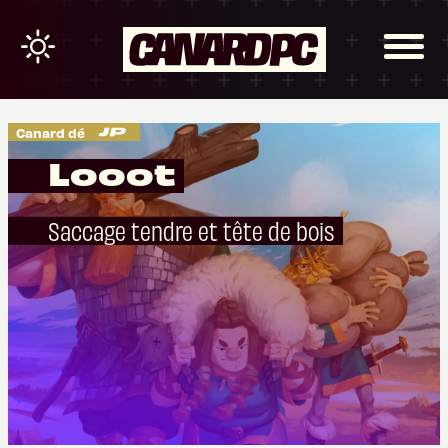
Canard dé
Looot
Saccage tendre et tête de bois