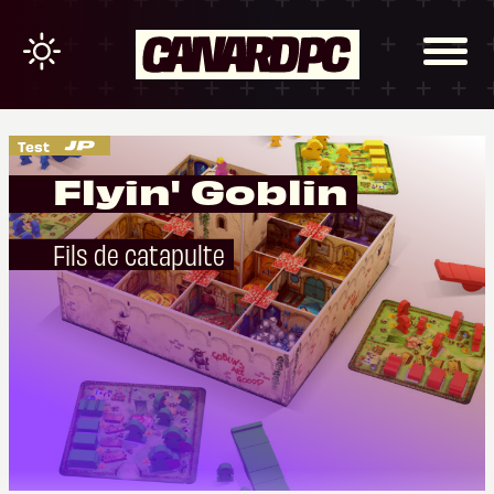
Test
Flyin' Goblin
Fils de catapulte