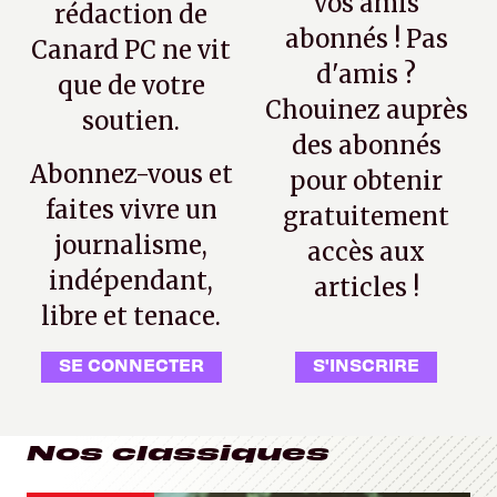
vos amis
rédaction de
abonnés ! Pas
Canard PC ne vit
d'amis ?
que de votre
Chouinez auprès
soutien.
des abonnés
Abonnez-vous et
pour obtenir
faites vivre un
gratuitement
journalisme,
accès aux
indépendant,
articles !
libre et tenace.
SE CONNECTER
S'INSCRIRE
Nos classiques