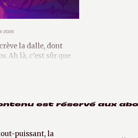
rs 2026
crève la dalle, dont
os
. Ah là, c’est sûr que
ez ?).
ontenu est réservé aux ab
tout-puissant, la