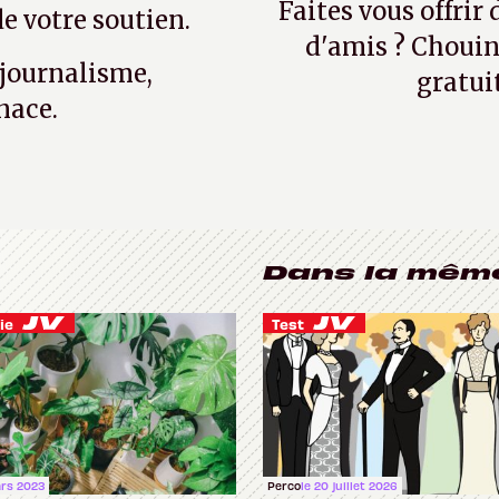
Faites vous offrir
e votre soutien.
d'amis ? Chouin
 journalisme,
gratui
nace.
Dans la mêm
ie
Test
ars 2023
Perco
le 20 juillet 2026