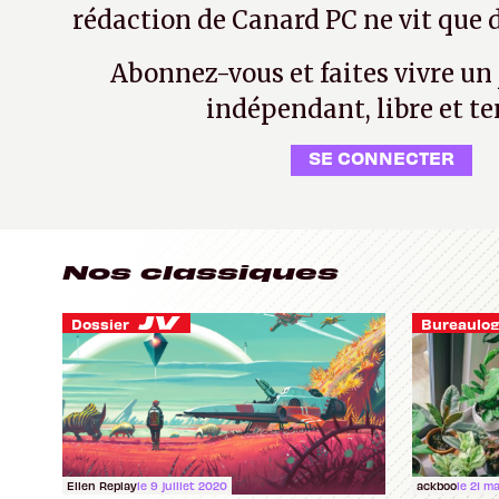
rédaction de Canard PC ne vit que d
Abonnez-vous et faites vivre un
indépendant, libre et te
SE CONNECTER
Nos classiques
Dossier
Bureaulog
Ellen Replay
le 9 juillet 2020
ackboo
le 21 m