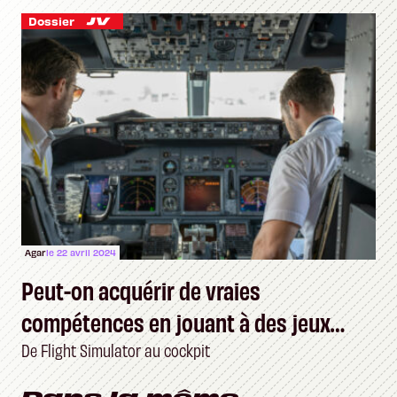
Dossier
Agar
le 22 avril 2024
Peut-on acquérir de vraies
compétences en jouant à des jeux
vidéo ?
De Flight Simulator au cockpit
Dans la même