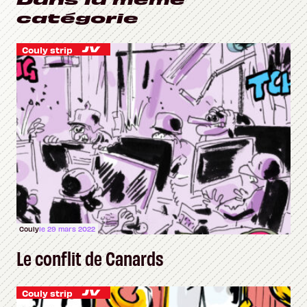
catégorie
Couly strip
Couly
le 29 mars 2022
Le conflit de Canards
Couly strip