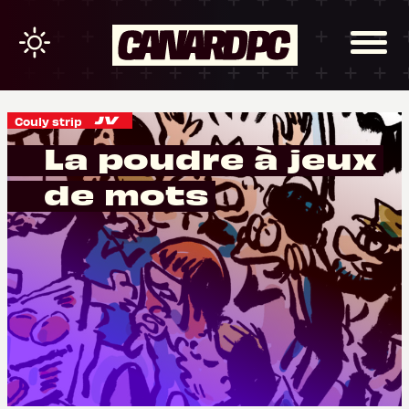
Couly strip
La poudre à jeux
de mots