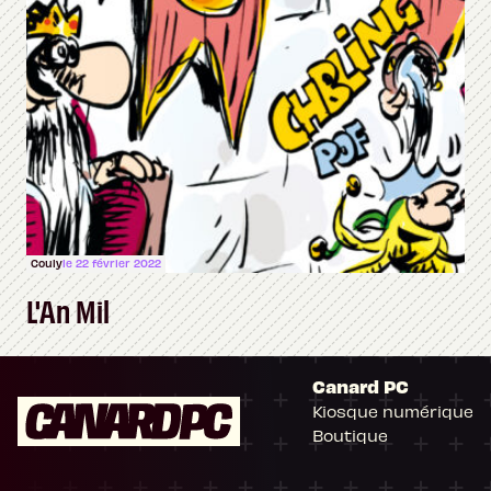
Couly
le 22 février 2022
L'An Mil
Canard PC
Kiosque numérique
Boutique