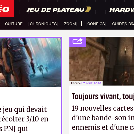
ÉO
JEU DE PLATEAU
HARD
CULTURE
CHRONIQUES
ZOOM
CONFIGS
GUIDES D'
Perco
le 7 août 2026
Toujours vivant, to
19 nouvelles cart
le jeu qui devait
d'une bande-son in
 récolter 3/10 en
ennemis et d'une c
s PNJ qui