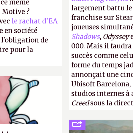
r ce même
largement battu le
u Motive ?
franchise sur Stea
avec
le rachat d'EA
joueuses simultanés
e en société
Shadows
,
Odyssey
 l'obligation de
000. Mais il faudr
ire pour la
succès comme celui
forme du temps jadi
annonçait une cin
Ubisoft Barcelona, 
studios internes à 
Creed
sous la direc