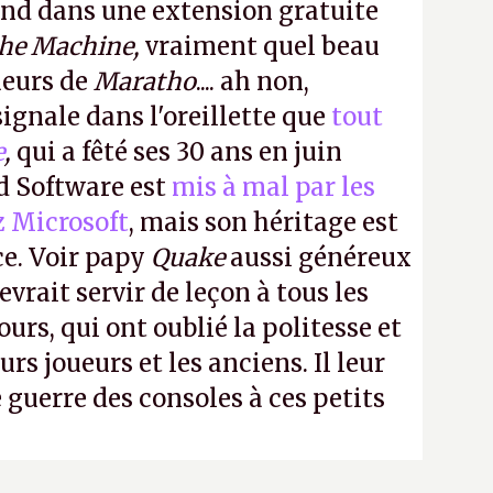
ond dans une extension gratuite
the Machine,
vraiment quel beau
ueurs de
Maratho
.... ah non,
ignale dans l'oreillette que
tout
e
,
qui a fêté ses 30 ans en juin
id Software est
mis à mal par les
z Microsoft
, mais son héritage est
ce. Voir papy
Quake
aussi généreux
evrait servir de leçon à tous les
ours, qui ont oublié la politesse et
urs joueurs et les anciens. Il leur
guerre des consoles à ces petits