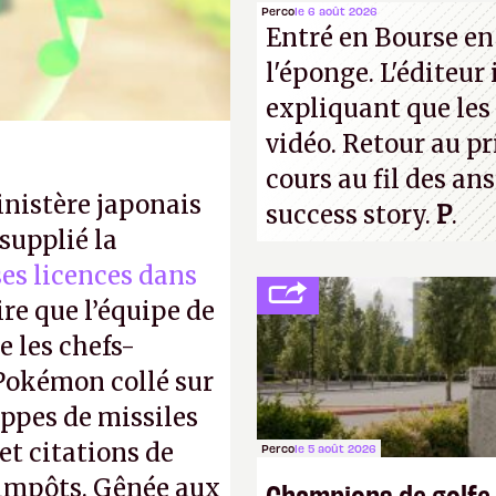
Perco
le 6 août 2026
Entré en Bourse en
l'éponge. L'éditeur
expliquant que les 
vidéo. Retour au p
cours au fil des an
inistère japonais
success story.
P
.
supplié la
 ses licences dans
ire que l’équipe de
 les chefs-
 Pokémon collé sur
appes de missiles
et citations de
Perco
le 5 août 2026
d'impôts. Gênée aux
Champions de golfe