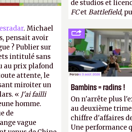
de studios et licen
FC
et
Battlefield
, p
esradar
. Michael
, pensait avoir
gue ? Publier sur
ts intitulé sans
u au prix plafond
oute attente, le
Perco
le 3 août 2026
isant miroiter un
Bambins = radins !
lars. «
J'ai failli
On n'arrête plus l'
 jeune homme.
au deuxième trimes
ue de
chiffre d'affaires d
range vague
Une performance q