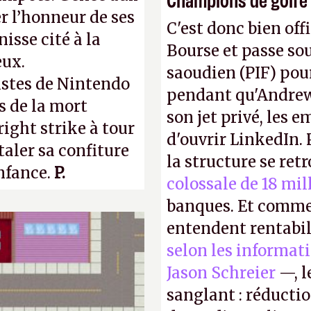
r l’honneur de ses
C'est donc bien offi
isse cité à la
Bourse et passe sou
eux.
saoudien (PIF) pour
istes de Nintendo
pendant qu'Andrew
s de la mort
son jet privé, les e
right strike à tour
d'ouvrir LinkedIn.
taler sa confiture
la structure se ret
enfance.
P.
colossale de 18 mil
banques. Et comme
entendent rentabil
selon les informat
Jason Schreier
—, l
sanglant : réducti