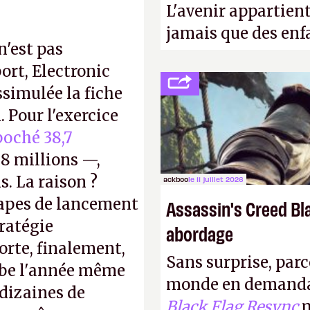
L'avenir appartient
jamais que des enf
n'est pas
ort, Electronic
ssimulée la fiche
 Pour l'exercice
oché 38,7
8 millions —,
s. La raison ?
ackboo
le 11 juillet 2026
tapes de lancement
Assassin's Creed Bl
tratégie
abordage
orte, finalement,
Sans surprise, parc
mbe l'année même
monde en demanda
dizaines de
Black Flag Resync
m