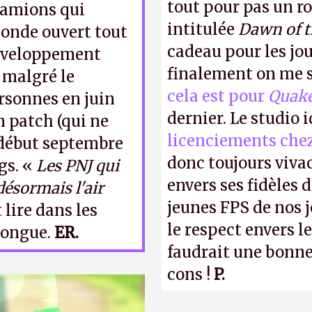
tout pour pas un r
 camions qui
intitulée
Dawn of 
onde ouvert tout
cadeau pour les jo
 développement
finalement on me s
 malgré le
cela est pour
Quak
rsonnes en juin
dernier. Le studio 
n patch (qui ne
licenciements che
) début septembre
donc toujours viva
gs. «
Les PNJ qui
envers ses fidèles d
désormais l'air
jeunes FPS de nos j
lire dans les
le respect envers le
 longue.
ER.
faudrait une bonne 
cons !
P.