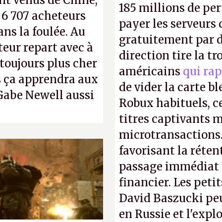
nt venus de Chine,
185 millions de per
: 6 707 acheteurs
payer les serveurs
ns la foulée. Au
gratuitement par d
uteur repart avec à
direction tire la t
 toujours plus cher
américains
qui rap
s ça apprendra aux
de vider la carte 
Gabe Newell aussi
Robux habituels, ce
titres captivants m
microtransactions
favorisant la réte
passage immédiat à
financier. Les petit
David Baszucki peu
en Russie et l'expl