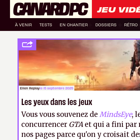
JEU VID
À VENIR
TESTS
EN CHANTIER
DOSSIERS
RÉTRO
Ellen Replay
le 15 septembre 2025
Les yeux dans les jeux
Vous vous souvenez de
MindsEye
, 
concurrencer
GTA
et qui a fini par
nos pages parce qu'on y croisait de