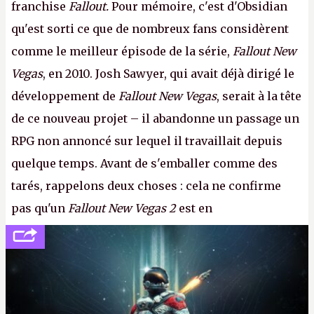
franchise
Fallout.
Pour mémoire, c'est d'Obsidian
qu'est sorti ce que de nombreux fans considèrent
comme le meilleur épisode de la série,
Fallout New
Vegas
, en 2010. Josh Sawyer, qui avait déjà dirigé le
développement de
Fallout New Vegas
, serait à la tête
de ce nouveau projet – il abandonne un passage un
RPG non annoncé sur lequel il travaillait depuis
quelque temps. Avant de s'emballer comme des
tarés, rappelons deux choses : cela ne confirme
pas qu'un
Fallout New Vegas 2
est en
développement (pour ce que l'on sait, ils bossent
peut-être sur
Fallout Football
ou
Fallout vs. Les
Lapins Crétins)
et l'Obsidian d'aujourd'hui n'est plus
le même studio qu'il y a 15 ans. Mais bon, OK, on