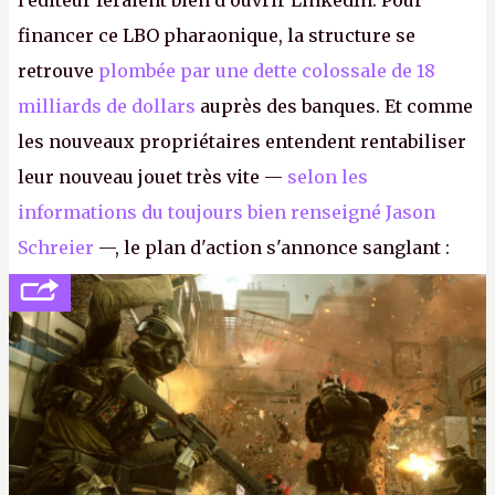
l'éditeur feraient bien d'ouvrir LinkedIn. Pour
financer ce LBO pharaonique, la structure se
retrouve
plombée par une dette colossale de 18
milliards de dollars
auprès des banques. Et comme
les nouveaux propriétaires entendent rentabiliser
leur nouveau jouet très vite —
selon les
informations du toujours bien renseigné Jason
Schreier
—, le plan d'action s'annonce sanglant :
réductions de coûts drastiques, fermetures de
studios et licenciements massifs. En gros, essorer
FC
et
Battlefield
, puis virer le reste.
P.