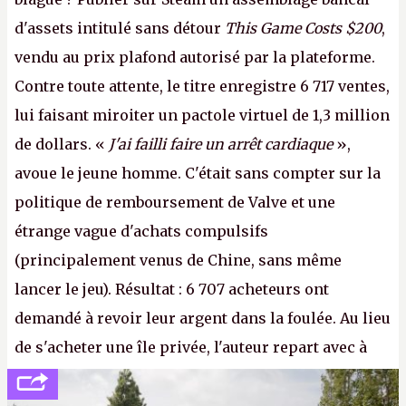
d'assets intitulé sans détour
This Game Costs $200
,
vendu au prix plafond autorisé par la plateforme.
Contre toute attente, le titre enregistre 6 717 ventes,
lui faisant miroiter un pactole virtuel de 1,3 million
de dollars. «
J'ai failli faire un arrêt cardiaque
»,
avoue le jeune homme. C'était sans compter sur la
politique de remboursement de Valve et une
étrange vague d'achats compulsifs
(principalement venus de Chine, sans même
lancer le jeu). Résultat : 6 707 acheteurs ont
demandé à revoir leur argent dans la foulée. Au lieu
de s'acheter une île privée, l'auteur repart avec à
peine 2 000 dollars en poche. C'est toujours plus
cher payé que le temps passé à dev, mais ça