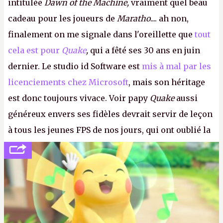
intitulée
Dawn of the Machine,
vraiment quel beau
cadeau pour les joueurs de
Maratho
.... ah non,
finalement on me signale dans l'oreillette que
tout
cela est pour
Quake
,
qui a fêté ses 30 ans en juin
dernier. Le studio id Software est
mis à mal par les
licenciements chez Microsoft
, mais son héritage
est donc toujours vivace. Voir papy
Quake
aussi
généreux envers ses fidèles devrait servir de leçon
à tous les jeunes FPS de nos jours, qui ont oublié la
politesse et le respect envers leurs joueurs et les
anciens. Il leur faudrait une bonne guerre des
consoles à ces petits cons !
P.