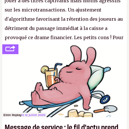
jouer à des titres captivants mais moins agressifs
sur les microtransactions. Un ajustement
d'algorithme favorisant la rétention des joueurs au
détriment du passage immédiat à la caisse a
provoqué ce drame financier. Les petits cons ! Pour
se consoler, le PDG David Baszucki peut compter
sur le déblocage du jeu en Russie et l'explosion des
joueurs majeurs (+32 %). L'avenir appartient donc
aux adultes, qui ne sont jamais que des enfants
avec du pouvoir d'achat.
P.
Ellen Replay
le 12 juillet 2026
Message de service : le fil d'actu prend