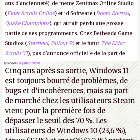
ans d'ancienneté), de même Zenimax Online Studio
(
Elder Scrolls Online
) et id Software (
Doom Eternal
,
Quake Champions
), qui aurait perdu une grosse
partie de ses programmeurs. Chez Bethesda Game
Studios (
Starfield
,
Fallout 76
et le futur
The Elder
Scrolls VI
), pas d'annonce officielle de la part de
Microsoft, mais le syndicat des employés confirme
ackboo
le 6 juillet 2026
Cinq ans après sa sortie, Windows 11
de nombreux licenciements.
A.
est toujours bourré de problèmes, de
bugs et d'incohérences, mais sa part
de marché chez les utilisateurs Steam
vient pour la première fois de
dépasser le seuil des 70 %. Les
utilisateurs de Windows 10 (23,6 %),