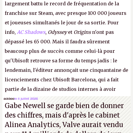
largement battu le record de fréquentation de la
franchise sur Steam, avec presque 100 000 joueurs
et joueuses simultanés le jour de sa sortie. Pour
info,
AC Shadows
,
Odyssey
et
Origins
n'ont pas
dépassé les 65 000. Mais il faudra sûrement
beaucoup plus de succès comme celui-là pour
qu'Ubisoft retrouve sa forme du temps jadis : le
lendemain, l'éditeur annonçait une cinquantaine de
licenciements chez Ubisoft Barcelona, qui a fait
partie de la dizaine de studios internes à avoir
travaillé sur cet
Assassin's Creed
sous la direction
ackboo
le 11 juillet 2026
Gabe Newell se garde bien de donner
d'Ubisoft Singapour.
A.
des chiffres, mais d'après le cabinet
Alinea Analytics, Valve aurait vendu