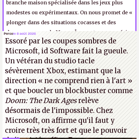
branche maison spécialisée dans les jeux plus
modestes ou expérimentaux. On nous promet de «
plonger dans des situations cocasses et des
drames au cœur du Moyen Âge », et pour une fois,
Perco
le 8 août 2026
Essoré par les coupes sombres de
un mot est bien choisi dans un communiqué de
Microsoft, id Software fait la gueule.
presse. En effet, c’est cocasse.
P.
Un vétéran du studio
tacle
sévèrement Xbox
, estimant que la
direction
« ne comprend rien à l'art »
et que boucler un blockbuster comme
Doom: The Dark Ages
relève
désormais de l'impossible. Chez
Microsoft, on affirme qu'il faut y
croire très très fort et que le pouvoir