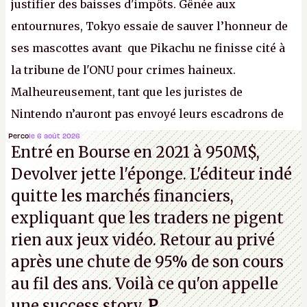
justifier des baisses d'impôts. Gênée aux
entournures, Tokyo essaie de sauver l’honneur de
ses mascottes avant que Pikachu ne finisse cité à
la tribune de l'ONU pour crimes haineux.
Malheureusement, tant que les juristes de
Nintendo n’auront pas envoyé leurs escadrons de
la mort judiciaires pour distribuer du copyright
Perco
le 6 août 2026
Entré en Bourse en 2021 à 950M$,
strike à tour de bras, l'Oncle Sam continuera
Devolver jette l'éponge. L'éditeur indé
d'étaler sa confiture intellectuelle sur vos
quitte les marchés financiers,
souvenirs d'enfance.
P.
expliquant que les traders ne pigent
rien aux jeux vidéo. Retour au privé
après une chute de 95% de son cours
au fil des ans. Voilà ce qu'on appelle
une success story.
P
.