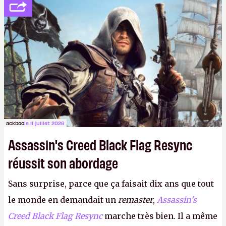
votre famille et aux inconnus que vous croisez
dans la rue. Bon été à tous ! –
ER.
ackboo
le 11 juillet 2026
Assassin's Creed Black Flag Resync
réussit son abordage
Sans surprise, parce que ça faisait dix ans que tout
le monde en demandait un
remaster
,
Assassin's
Creed Black Flag Resync
marche très bien. Il a même