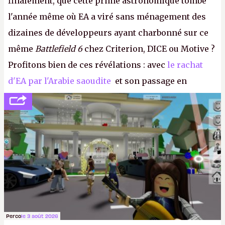
finalement, que cette prime astronomique tombe
l'année même où EA a viré sans ménagement des
dizaines de développeurs ayant charbonné sur ce
même
Battlefield 6
chez Criterion, DICE ou Motive ?
Profitons bien de ces révélations : avec
le rachat
d'EA par l'Arabie saoudite
et son passage en
société privée, l'éditeur n'aura bientôt plus
l'obligation de publier ses bilans. Encore une
victoire pour la transparence.
P.
Perco
le 3 août 2026