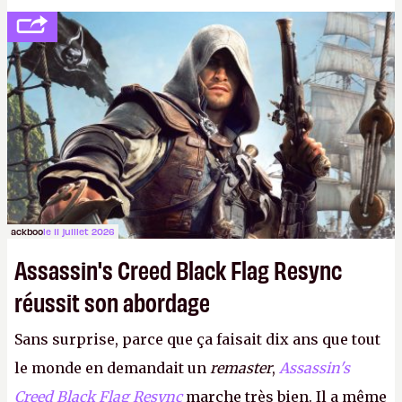
votre famille et aux inconnus que vous croisez
dans la rue. Bon été à tous ! –
ER.
ackboo
le 11 juillet 2026
Assassin's Creed Black Flag Resync
réussit son abordage
Sans surprise, parce que ça faisait dix ans que tout
le monde en demandait un
remaster
,
Assassin's
Creed Black Flag Resync
marche très bien. Il a même