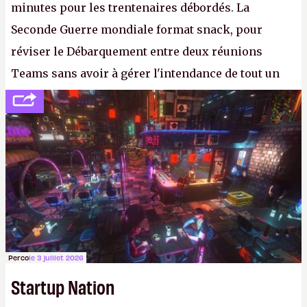
minutes pour les trentenaires débordés. La
Seconde Guerre mondiale format snack, pour
réviser le Débarquement entre deux réunions
Teams sans avoir à gérer l'intendance de tout un
continent. Pauvre ackboo, après avoir uriné sur ses
bottes, Relic vient donc de déféquer dans son
casque.
P.
Perco
le 3 juillet 2026
Startup Nation