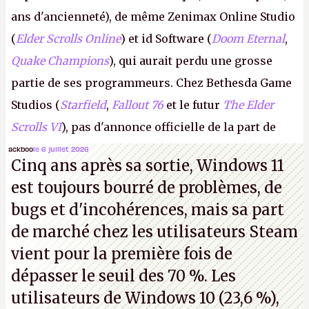
ans d'ancienneté), de même Zenimax Online Studio
(
Elder Scrolls Online
) et id Software (
Doom Eternal
,
Quake Champions
), qui aurait perdu une grosse
partie de ses programmeurs. Chez Bethesda Game
Studios (
Starfield
,
Fallout 76
et le futur
The Elder
Scrolls VI
), pas d'annonce officielle de la part de
Microsoft, mais le syndicat des employés confirme
ackboo
le 6 juillet 2026
Cinq ans après sa sortie, Windows 11
de nombreux licenciements.
A.
est toujours bourré de problèmes, de
bugs et d'incohérences, mais sa part
de marché chez les utilisateurs Steam
vient pour la première fois de
dépasser le seuil des 70 %. Les
utilisateurs de Windows 10 (23,6 %),