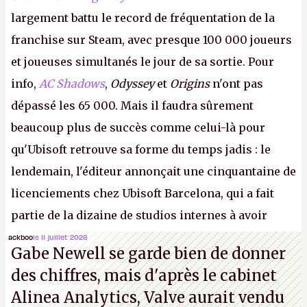
largement battu le record de fréquentation de la
franchise sur Steam, avec presque 100 000 joueurs
et joueuses simultanés le jour de sa sortie. Pour
info,
AC Shadows
,
Odyssey
et
Origins
n'ont pas
dépassé les 65 000. Mais il faudra sûrement
beaucoup plus de succès comme celui-là pour
qu'Ubisoft retrouve sa forme du temps jadis : le
lendemain, l'éditeur annonçait une cinquantaine de
licenciements chez Ubisoft Barcelona, qui a fait
partie de la dizaine de studios internes à avoir
travaillé sur cet
Assassin's Creed
sous la direction
ackboo
le 11 juillet 2026
Gabe Newell se garde bien de donner
d'Ubisoft Singapour.
A.
des chiffres, mais d'après le cabinet
Alinea Analytics, Valve aurait vendu