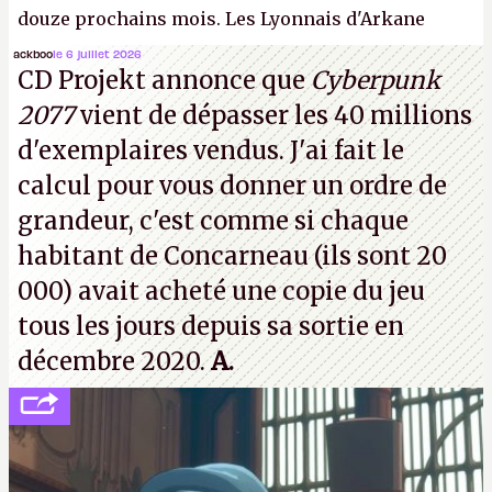
douze prochains mois. Les Lyonnais d'Arkane
(Dishonored,
Deathloop
) pourraient faire partie des
ackboo
le 6 juillet 2026
CD Projekt annonce que
Cyberpunk
prochaines victimes, puisque Microsoft a confirmé
2077
vient de dépasser les 40 millions
vouloir se séparer du studio.
A.
d'exemplaires vendus. J'ai fait le
calcul pour vous donner un ordre de
grandeur, c'est comme si chaque
habitant de Concarneau (ils sont 20
000) avait acheté une copie du jeu
tous les jours depuis sa sortie en
décembre 2020.
A.