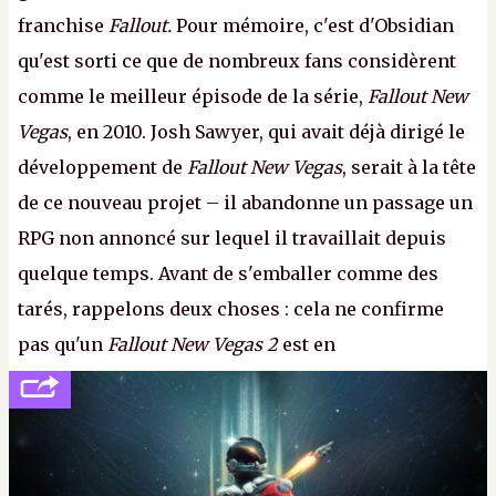
franchise
Fallout.
Pour mémoire, c'est d'Obsidian
qu'est sorti ce que de nombreux fans considèrent
comme le meilleur épisode de la série,
Fallout New
Vegas
, en 2010. Josh Sawyer, qui avait déjà dirigé le
développement de
Fallout New Vegas
, serait à la tête
de ce nouveau projet – il abandonne un passage un
RPG non annoncé sur lequel il travaillait depuis
quelque temps. Avant de s'emballer comme des
tarés, rappelons deux choses : cela ne confirme
pas qu'un
Fallout New Vegas 2
est en
développement (pour ce que l'on sait, ils bossent
peut-être sur
Fallout Football
ou
Fallout vs. Les
Lapins Crétins)
et l'Obsidian d'aujourd'hui n'est plus
le même studio qu'il y a 15 ans. Mais bon, OK, on