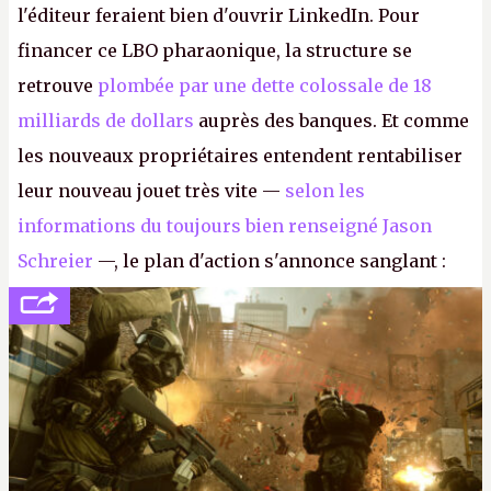
l'éditeur feraient bien d'ouvrir LinkedIn. Pour
financer ce LBO pharaonique, la structure se
retrouve
plombée par une dette colossale de 18
milliards de dollars
auprès des banques. Et comme
les nouveaux propriétaires entendent rentabiliser
leur nouveau jouet très vite —
selon les
informations du toujours bien renseigné Jason
Schreier
—, le plan d'action s'annonce sanglant :
réductions de coûts drastiques, fermetures de
studios et licenciements massifs. En gros, essorer
FC
et
Battlefield
, puis virer le reste.
P.