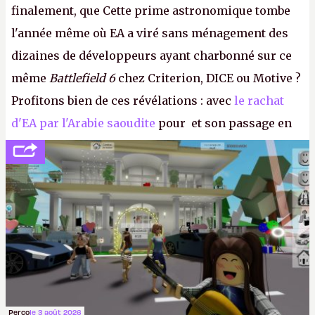
finalement, que Cette prime astronomique tombe
l'année même où EA a viré sans ménagement des
dizaines de développeurs ayant charbonné sur ce
même
Battlefield 6
chez Criterion, DICE ou Motive ?
Profitons bien de ces révélations : avec
le rachat
d'EA par l'Arabie saoudite
pour et son passage en
société privée, l'éditeur n'aura bientôt plus
l'obligation de publier ses bilans. Encore une
victoire pour la transparence.
P.
Perco
le 3 août 2026