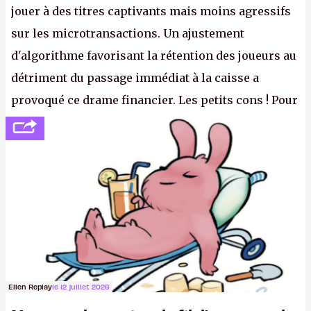
jouer à des titres captivants mais moins agressifs
sur les microtransactions. Un ajustement
d'algorithme favorisant la rétention des joueurs au
détriment du passage immédiat à la caisse a
provoqué ce drame financier. Les petits cons ! Pour
se consoler, le PDG David Baszucki peut compter
sur le déblocage du jeu en Russie et l'explosion des
joueurs majeurs (+32 %). L'avenir appartient donc
aux adultes, qui ne sont jamais que des enfants
avec du pouvoir d'achat.
P.
Ellen Replay
le 12 juillet 2026