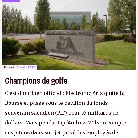
cher payé que le temps passé à dev, mais ça
apprendra aux petits malins qu'on ne braque pas
Gabe Newell aussi facilement.
P.
Perco
le 5 août 2026
Champions de golfe
C'est donc bien officiel : Electronic Arts quitte la
Bourse et passe sous le pavillon du fonds
souverain saoudien (PIF) pour 55 milliards de
dollars. Mais pendant qu'Andrew Wilson compte
ses jetons dans son jet privé, les employés de