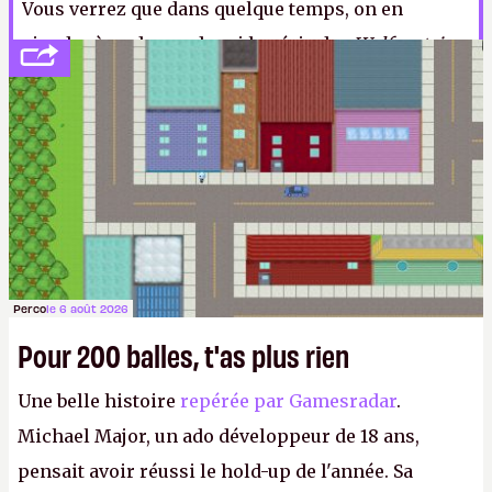
Vous verrez que dans quelque temps, on en
viendra à se demander si la série des
Wolfenstein
,
quelque part, ne serait pas un appel à la haine
anti-nazi.
P.
Perco
le 6 août 2026
Pour 200 balles, t'as plus rien
Une belle histoire
repérée par Gamesradar
.
Michael Major, un ado développeur de 18 ans,
pensait avoir réussi le hold-up de l'année. Sa