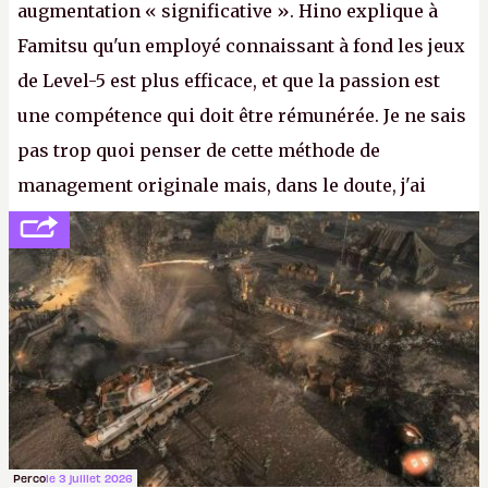
augmentation « significative ». Hino explique à
Famitsu qu'un employé connaissant à fond les jeux
de Level-5 est plus efficace, et que la passion est
une compétence qui doit être rémunérée. Je ne sais
pas trop quoi penser de cette méthode de
management originale mais, dans le doute, j'ai
décidé d'apprendre par cœur les 300 derniers
numéros de
Canard PC
avant de demander une
augmentation à Ivan Le Fou.
A.
Perco
le 3 juillet 2026