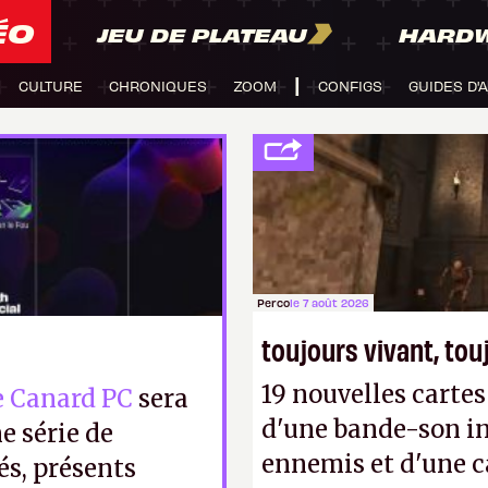
ÉO
JEU DE PLATEAU
HARD
CULTURE
CHRONIQUES
ZOOM
CONFIGS
GUIDES D'
Perco
le 7 août 2026
toujours vivant, to
19 nouvelles cart
e Canard PC
sera
d'une bande-son in
e série de
ennemis et d'une c
s, présents