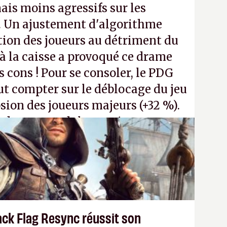
ais moins agressifs sur les
. Un ajustement d'algorithme
ntion des joueurs au détriment du
 la caisse a provoqué ce drame
s cons ! Pour se consoler, le PDG
t compter sur le déblocage du jeu
osion des joueurs majeurs (+32 %).
 donc aux adultes, qui ne sont
ants avec du pouvoir d'achat.
P.
ack Flag Resync réussit son