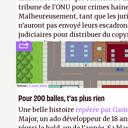
tribune de l'ONU pour crimes hain
Malheureusement, tant que les jur
n’auront pas envoyé leurs escadron
judiciaires pour distribuer du copy
de bras, l'Oncle Sam continuera d'é
intellectuelle sur vos souvenirs d'
Perco
le 6 août 2026
Pour 200 balles, t'as plus rien
Une belle histoire
repérée par Gam
Major, un ado développeur de 18 ans