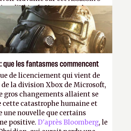
tion d'Ubisoft Singapour.
A.
 : que les fantasmes commencent
ue de licenciement qui vient de
 de la division Xbox de Microsoft,
e gros changements allaient se
e cette catastrophe humaine et
e une nouvelle que certains
me positive.
D'après Bloomberg
, le