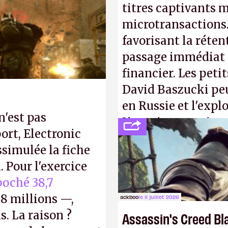
s ça apprendra aux
titres captivants m
Gabe Newell aussi
microtransactions
favorisant la réte
passage immédiat à
financier. Les petit
David Baszucki peu
en Russie et l'expl
n'est pas
L'avenir appartient
ort, Electronic
jamais que des enf
ssimulée la fiche
 Pour l'exercice
oché 38,7
8 millions —,
ackboo
le 11 juillet 2026
s. La raison ?
Assassin's Creed Bl