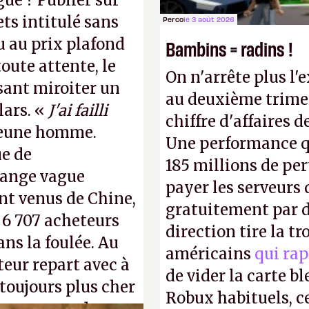
gue ? Publier sur
ts intitulé sans
Perco
le 3 août 2026
u au prix plafond
Bambins = radins !
oute attente, le
On n'arrête plus l'
isant miroiter un
au deuxième trimes
lars. «
J'ai failli
chiffre d'affaires d
 jeune homme.
Une performance q
ue de
185 millions de per
range vague
payer les serveurs
nt venus de Chine,
gratuitement par d
: 6 707 acheteurs
direction tire la t
ns la foulée. Au
américains
qui rap
uteur repart avec à
de vider la carte 
 toujours plus cher
Robux habituels, ce