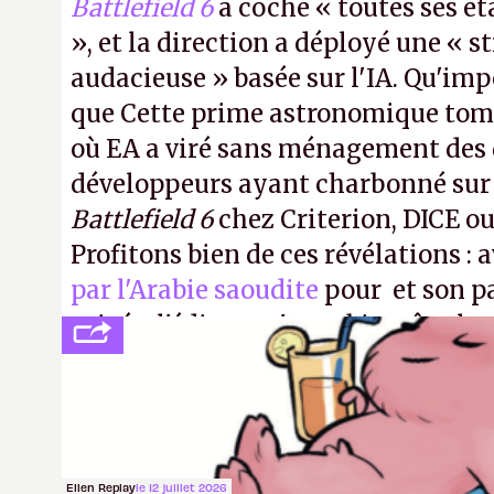
Battlefield 6
a coché « toutes ses é
», et la direction a déployé une « s
audacieuse » basée sur l'IA. Qu'imp
que Cette prime astronomique to
où EA a viré sans ménagement des 
développeurs ayant charbonné su
Battlefield 6
chez Criterion, DICE o
Profitons bien de ces révélations : 
par l'Arabie saoudite
pour et son p
privée, l'éditeur n'aura bientôt plus
publier ses bilans. Encore une victo
transparence.
P.
Ellen Replay
le 12 juillet 2026