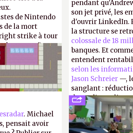
pendant qu'Andrew
eux.
son jet privé, les e
istes de Nintendo
d'ouvrir LinkedIn.
s de la mort
la structure se ret
right strike à tour
colossale de 18 mil
taler sa confiture
banques. Et comme
enfance.
P.
entendent rentabil
selon les informat
Jason Schreier
—, l
sanglant : réducti
de studios et licen
FC
et
Battlefield
, p
esradar
. Michael
, pensait avoir