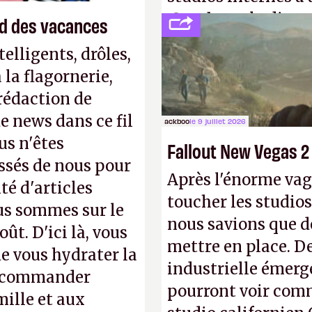
Creed
sous la direc
end des vacances
elligents, drôles,
la flagornerie,
 rédaction de
de news dans ce fil
ackboo
le 9 juillet 2026
us n'êtes
Fallout New Vegas 2
ssés de nous pour
Après l'énorme vag
té d'articles
toucher les studios
us sommes sur le
nous savions que d
ût. D'ici là, vous
mettre en place. D
e vous hydrater la
industrielle émerg
 recommander
pourront voir com
mille et aux