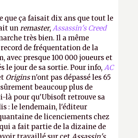
e que ça faisait dix ans que tout le
it un
remaster
,
Assassin's Creed
arche très bien. Il a même
 record de fréquentation de la
m, avec presque 100 000 joueurs et
 le jour de sa sortie. Pour info,
AC
et
Origins
n'ont pas dépassé les 65
a sûrement beaucoup plus de
-là pour qu'Ubisoft retrouve sa
s : le lendemain, l'éditeur
quantaine de licenciements chez
qui a fait partie de la dizaine de
avoir travaillé sur cet
Assassin's