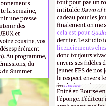
tout pour pas un r
 abonnements
intitulée
Dawn of 
te la semaine,
cadeau pour les jo
nir une presse
finalement on me s
utenir des
cela est pour
Quak
UEUX et
dernier. Le studio 
votre cousine, vos
licenciements che
e désespérément
donc toujours viva
in). Au programme,
envers ses fidèles d
 émissions, du
jeunes FPS de nos j
os du Summer
le respect envers le
faudrait une bonne 
Perco
le 6 août 2026
Entré en Bourse en
cons !
P.
l'éponge. L'éditeur