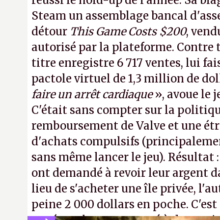
réussi le hold-up de l'année. Sa bla
Steam un assemblage bancal d'asse
détour
This Game Costs $200
, vend
autorisé par la plateforme. Contre t
titre enregistre 6 717 ventes, lui fa
pactole virtuel de 1,3 million de dol
faire un arrêt cardiaque
», avoue le
C'était sans compter sur la politiq
remboursement de Valve et une ét
d'achats compulsifs (principaleme
sans même lancer le jeu). Résultat 
ont demandé à revoir leur argent da
lieu de s'acheter une île privée, l'a
peine 2 000 dollars en poche. C'est