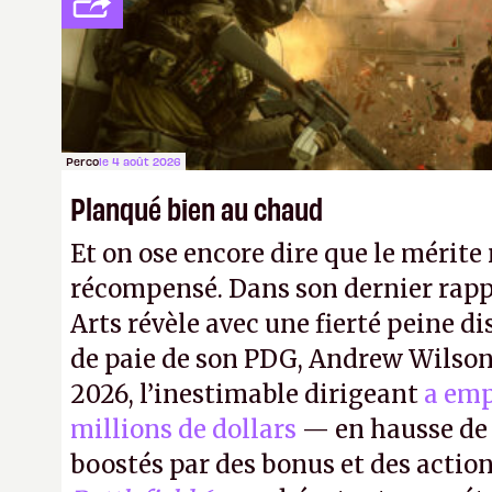
payé que le temps passé à dev, mai
petits malins qu'on ne braque pas 
facilement.
P.
Perco
le 4 août 2026
Planqué bien au chaud
Et on ose encore dire que le mérite 
récompensé. Dans son dernier rapp
Arts révèle avec une fierté peine di
de paie de son PDG, Andrew Wilson.
2026, l’inestimable dirigeant
a emp
millions de dollars
— en hausse de 
boostés par des bonus et des action