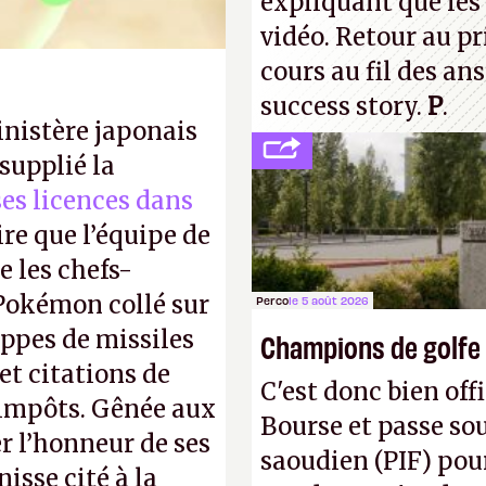
expliquant que les 
vidéo. Retour au p
cours au fil des an
success story.
P
.
inistère japonais
supplié la
 ses licences dans
ire que l’équipe de
 les chefs-
 Pokémon collé sur
Perco
le 5 août 2026
appes de missiles
Champions de golfe
et citations de
C'est donc bien offi
d'impôts. Gênée aux
Bourse et passe sou
r l’honneur de ses
saoudien (PIF) pour
isse cité à la