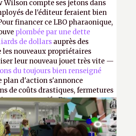
 Wilson compte ses jetons dans
mployés de l'éditeur feraient bien
 Pour financer ce LBO pharaonique,
rouve
plombée par une dette
liards de dollars
auprès des
 les nouveaux propriétaires
iser leur nouveau jouet très vite —
ions du toujours bien renseigné
e plan d'action s'annonce
ons de coûts drastiques, fermetures
ciements massifs. En gros, essorer
uis virer le reste.
P.