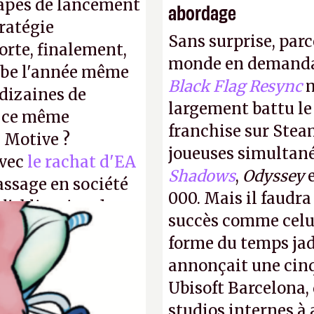
tapes de lancement
abordage
tratégie
Sans surprise, parc
orte, finalement,
monde en demanda
mbe l'année même
Black Flag Resync
m
dizaines de
largement battu le
r ce même
franchise sur Stea
u Motive ?
joueuses simultanés
avec
le rachat d'EA
Shadows
,
Odyssey
assage en société
000. Mais il faudr
 l'obligation de
succès comme celui
ire pour la
forme du temps jadi
annonçait une cin
Ubisoft Barcelona, 
studios internes à 