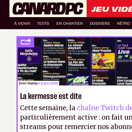
JEU VID
À VENIR
TESTS
EN CHANTIER
DOSSIERS
RÉTRO
Ellen Replay
le 8 juin 2026
La kermesse est dite
Cette semaine, la
chaîne Twitch d
particulièrement active : on fait un
streams pour remercier nos abonné