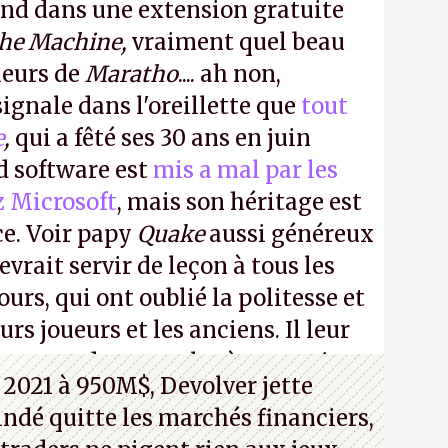
ond dans une extension gratuite
the Machine,
vraiment quel beau
ueurs de
Maratho
.... ah non,
ignale dans l'oreillette que
tout
e
,
qui a fêté ses 30 ans en juin
id software est
mis a mal par les
z Microsoft
, mais son héritage est
ce. Voir papy
Quake
aussi généreux
evrait servir de leçon à tous les
ours, qui ont oublié la politesse et
urs joueurs et les anciens. Il leur
guerre des consoles à ces petits
 2021 à 950M$, Devolver jette
 indé quitte les marchés financiers,