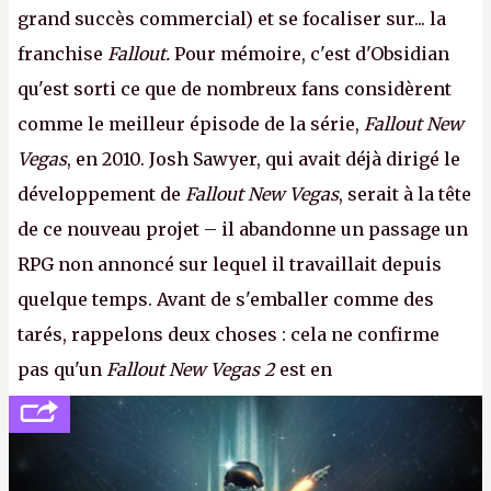
grand succès commercial) et se focaliser sur... la
franchise
Fallout.
Pour mémoire, c'est d'Obsidian
qu'est sorti ce que de nombreux fans considèrent
comme le meilleur épisode de la série,
Fallout New
Vegas
, en 2010. Josh Sawyer, qui avait déjà dirigé le
développement de
Fallout New Vegas
, serait à la tête
de ce nouveau projet – il abandonne un passage un
RPG non annoncé sur lequel il travaillait depuis
quelque temps. Avant de s'emballer comme des
tarés, rappelons deux choses : cela ne confirme
pas qu'un
Fallout New Vegas 2
est en
développement (pour ce que l'on sait, ils bossent
peut-être sur
Fallout Football
ou
Fallout vs. Les
Lapins Crétins)
et l'Obsidian d'aujourd'hui n'est plus