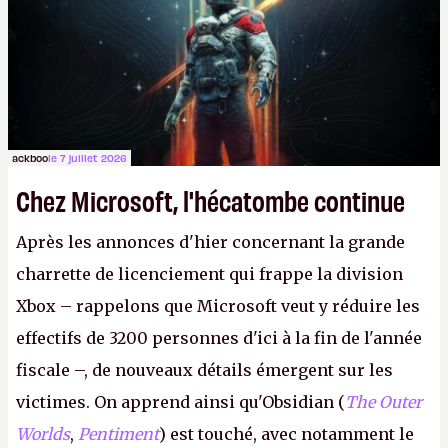
le même studio qu'il y a 15 ans. Mais bon, OK, on
peut commencer à fantasmer.
A.
ackboo
le 7 juillet 2026
Chez Microsoft, l'hécatombe continue
Après les annonces d'hier concernant la grande
charrette de licenciement qui frappe la division
Xbox – rappelons que Microsoft veut y réduire les
effectifs de 3200 personnes d'ici à la fin de l'année
fiscale –, de nouveaux détails émergent sur les
victimes. On apprend ainsi qu'Obsidian (
The Outer
Worlds
,
Pentiment
) est touché, avec notamment le