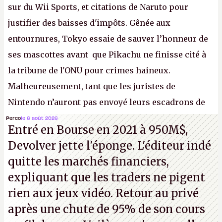
sur du Wii Sports, et citations de Naruto pour
justifier des baisses d'impôts. Gênée aux
entournures, Tokyo essaie de sauver l’honneur de
ses mascottes avant que Pikachu ne finisse cité à
la tribune de l'ONU pour crimes haineux.
Malheureusement, tant que les juristes de
Nintendo n’auront pas envoyé leurs escadrons de
la mort judiciaires pour distribuer du copyright
Perco
le 6 août 2026
Entré en Bourse en 2021 à 950M$,
strike à tour de bras, l'Oncle Sam continuera
Devolver jette l'éponge. L'éditeur indé
d'étaler sa confiture intellectuelle sur vos
quitte les marchés financiers,
souvenirs d'enfance.
P.
expliquant que les traders ne pigent
rien aux jeux vidéo. Retour au privé
après une chute de 95% de son cours