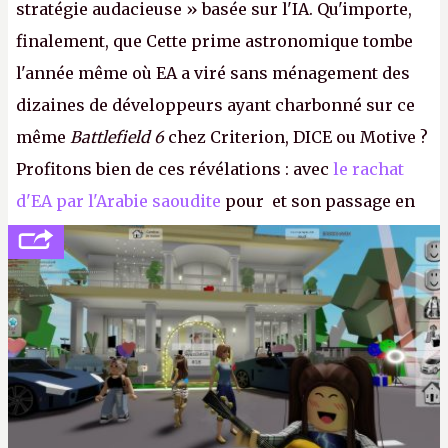
stratégie audacieuse » basée sur l'IA. Qu'importe,
finalement, que Cette prime astronomique tombe
l'année même où EA a viré sans ménagement des
dizaines de développeurs ayant charbonné sur ce
même
Battlefield 6
chez Criterion, DICE ou Motive ?
Profitons bien de ces révélations : avec
le rachat
d'EA par l'Arabie saoudite
pour et son passage en
société privée, l'éditeur n'aura bientôt plus
l'obligation de publier ses bilans. Encore une
victoire pour la transparence.
P.