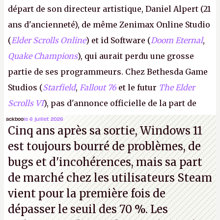
départ de son directeur artistique, Daniel Alpert (21
ans d'ancienneté), de même Zenimax Online Studio
(
Elder Scrolls Online
) et id Software (
Doom Eternal
,
Quake Champions
), qui aurait perdu une grosse
partie de ses programmeurs. Chez Bethesda Game
Studios (
Starfield
,
Fallout 76
et le futur
The Elder
Scrolls VI
), pas d'annonce officielle de la part de
Microsoft, mais le syndicat des employés confirme
ackboo
le 6 juillet 2026
Cinq ans après sa sortie, Windows 11
de nombreux licenciements.
A.
est toujours bourré de problèmes, de
bugs et d'incohérences, mais sa part
de marché chez les utilisateurs Steam
vient pour la première fois de
dépasser le seuil des 70 %. Les