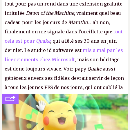
tout pour pas un rond dans une extension gratuite
intitulée
Dawn of the Machine,
vraiment quel beau
cadeau pour les joueurs de
Maratho
.... ah non,
finalement on me signale dans l'oreillette que
tout
cela est pour
Quake
,
qui a fêté ses 30 ans en juin
dernier. Le studio id software est
mis a mal par les
licenciements chez Microsoft
, mais son héritage
est donc toujours vivace. Voir papy
Quake
aussi
généreux envers ses fidèles devrait servir de leçon
à tous les jeunes FPS de nos jours, qui ont oublié la
politesse et le respect envers leurs joueurs et les
anciens. Il leur faudrait une bonne guerre des
consoles à ces petits cons !
P.