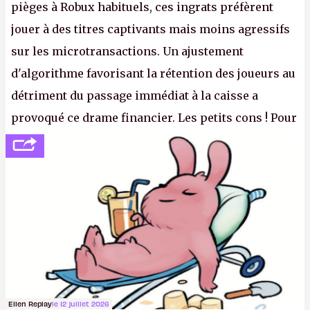
pièges à Robux habituels, ces ingrats préfèrent
jouer à des titres captivants mais moins agressifs
sur les microtransactions. Un ajustement
d'algorithme favorisant la rétention des joueurs au
détriment du passage immédiat à la caisse a
provoqué ce drame financier. Les petits cons ! Pour
se consoler, le PDG David Baszucki peut compter
sur le déblocage du jeu en Russie et l'explosion des
joueurs majeurs (+32 %). L'avenir appartient donc
aux adultes, qui ne sont jamais que des enfants
avec du pouvoir d'achat.
P.
Ellen Replay
le 12 juillet 2026