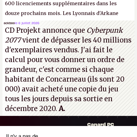
600 licenciements supplémentaires dans les
douze prochains mois. Les Lyonnais d'Arkane
(Dishonored,
Deathloop
) pourraient faire partie des
ackboo
le 6 juillet 2026
CD Projekt annonce que
Cyberpunk
prochaines victimes, puisque Microsoft a confirmé
2077
vient de dépasser les 40 millions
vouloir se séparer du studio.
A.
d'exemplaires vendus. J'ai fait le
calcul pour vous donner un ordre de
grandeur, c'est comme si chaque
habitant de Concarneau (ils sont 20
000) avait acheté une copie du jeu
tous les jours depuis sa sortie en
décembre 2020.
A.
Canard PC
Kiosque numérique
Il n'y a pas de