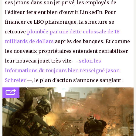
ses jetons dans son jet privé, les employés de
l'éditeur feraient bien d'ouvrir LinkedIn. Pour
financer ce LBO pharaonique, la structure se
retrouve
plombée par une dette colossale de 18
milliards de dollars
auprès des banques. Et comme
les nouveaux propriétaires entendent rentabiliser
leur nouveau jouet très vite —
selon les
informations du toujours bien renseigné Jason
Schreier
—, le plan d'action s'annonce sanglant :
réductions de coûts drastiques, fermetures de
studios et licenciements massifs. En gros, essorer
FC
et
Battlefield
, puis virer le reste.
P.