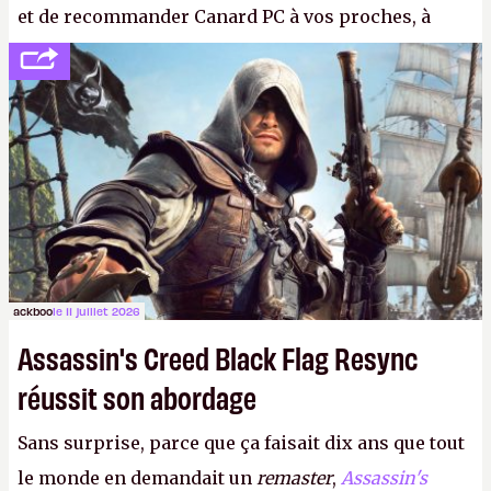
et de recommander Canard PC à vos proches, à
votre famille et aux inconnus que vous croisez
dans la rue. Bon été à tous ! –
ER.
ackboo
le 11 juillet 2026
Assassin's Creed Black Flag Resync
réussit son abordage
Sans surprise, parce que ça faisait dix ans que tout
le monde en demandait un
remaster
,
Assassin's