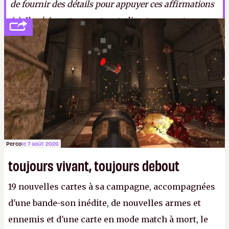
de fournir des détails pour appuyer ces affirmations
(...). Ils n'aiment pas notre studio, et nous ont
factuellement ghostés.
» Sortez le pop-corn, ça
pourrait encore durer un petit moment.
ER.
Perco
le 7 août 2026
toujours vivant, toujours debout
19 nouvelles cartes à sa campagne, accompagnées
d'une bande-son inédite, de nouvelles armes et
ennemis et d'une carte en mode match à mort, le