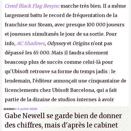
Creed Black Flag Resync
marche très bien. Il a même
largement battu le record de fréquentation de la
franchise sur Steam, avec presque 100 000 joueurs
et joueuses simultanés le jour de sa sortie. Pour
info,
AC Shadows
,
Odyssey
et
Origins
n'ont pas
dépassé les 65 000. Mais il faudra sûrement
beaucoup plus de succès comme celui-là pour
qu'Ubisoft retrouve sa forme du temps jadis : le
lendemain, l'éditeur annonçait une cinquantaine de
licenciements chez Ubisoft Barcelona, qui a fait
partie de la dizaine de studios internes à avoir
travaillé sur cet
Assassin's Creed
sous la direction
ackboo
le 11 juillet 2026
Gabe Newell se garde bien de donner
d'Ubisoft Singapour.
A.
des chiffres, mais d'après le cabinet