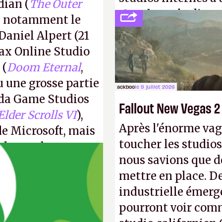
dian (
The Outer
Creed
sous la direc
ec notamment le
Daniel Alpert (21
ax Online Studio
 (
Doom Eternal
,
u une grosse partie
ackboo
le 9 juillet 2026
da Game Studios
Fallout New Vegas 2
Elder Scrolls VI
),
Après l'énorme vag
de Microsoft, mais
toucher les studios
e de nombreux
nous savions que d
mettre en place. D
industrielle émerg
pourront voir com