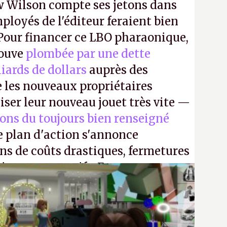
 Wilson compte ses jetons dans
mployés de l'éditeur feraient bien
 Pour financer ce LBO pharaonique,
rouve
plombée par une dette
liards de dollars
auprès des
 les nouveaux propriétaires
iser leur nouveau jouet très vite —
ions du toujours bien renseigné
e plan d'action s'annonce
ons de coûts drastiques, fermetures
ciements massifs. En gros, essorer
uis virer le reste.
P.