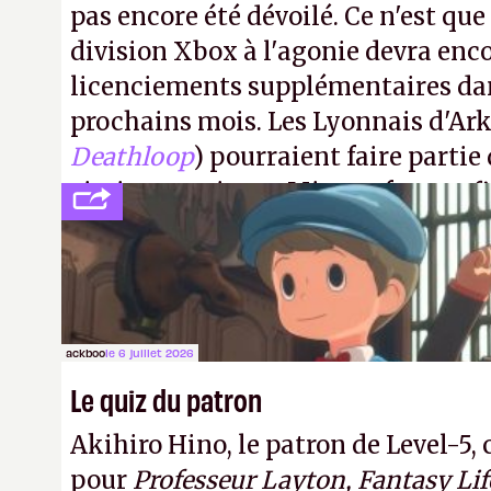
pas encore été dévoilé. Ce n'est que 
division Xbox à l'agonie devra enco
licenciements supplémentaires dan
prochains mois. Les Lyonnais d'Ar
Deathloop
) pourraient faire partie
victimes, puisque Microsoft a conf
séparer du studio.
A.
ackboo
le 6 juillet 2026
Le quiz du patron
Akihiro Hino, le patron de Level-
pour
Professeur Layton, Fantasy Lif