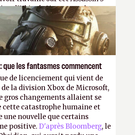
tion d'Ubisoft Singapour.
A.
 : que les fantasmes commencent
ue de licenciement qui vient de
 de la division Xbox de Microsoft,
e gros changements allaient se
e cette catastrophe humaine et
e une nouvelle que certains
me positive.
D'après Bloomberg
, le