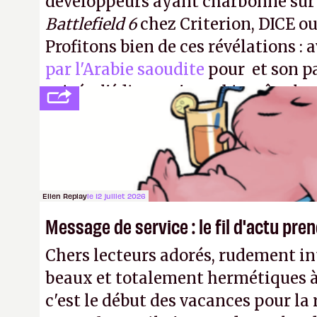
développeurs ayant charbonné su
Battlefield 6
chez Criterion, DICE o
Profitons bien de ces révélations : 
par l'Arabie saoudite
pour et son p
privée, l'éditeur n'aura bientôt plus
publier ses bilans. Encore une victo
transparence.
P.
Ellen Replay
le 12 juillet 2026
Message de service : le fil d'actu pr
Chers lecteurs adorés, rudement int
beaux et totalement hermétiques à 
c'est le début des vacances pour la