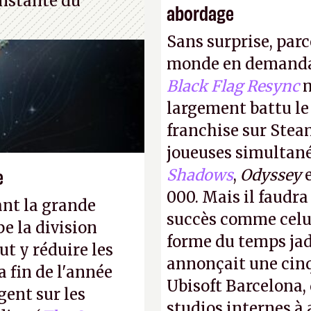
nstante du
abordage
Sans surprise, parc
monde en demanda
Black Flag Resync
m
largement battu le
franchise sur Stea
joueuses simultanés
e
Shadows
,
Odyssey
000. Mais il faudr
ant la grande
succès comme celui
e la division
forme du temps jadi
t y réduire les
annonçait une cin
a fin de l'année
Ubisoft Barcelona, 
gent sur les
studios internes à 