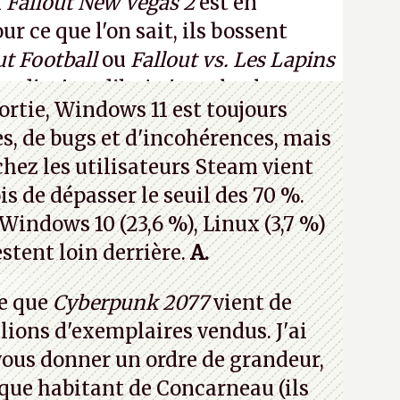
n
Fallout New Vegas 2
est en
 ce que l'on sait, ils bossent
ut Football
ou
Fallout vs. Les Lapins
an d'aujourd'hui n'est plus le
ortie, Windows 11 est toujours
 a 15 ans. Mais bon, OK, on peut
s, de bugs et d'incohérences, mais
asmer.
A.
chez les utilisateurs Steam vient
is de dépasser le seuil des 70 %.
 Windows 10 (23,6 %), Linux (3,7 %)
stent loin derrière.
A.
e que
Cyberpunk 2077
vient de
lions d'exemplaires vendus. J'ai
 vous donner un ordre de grandeur,
que habitant de Concarneau (ils