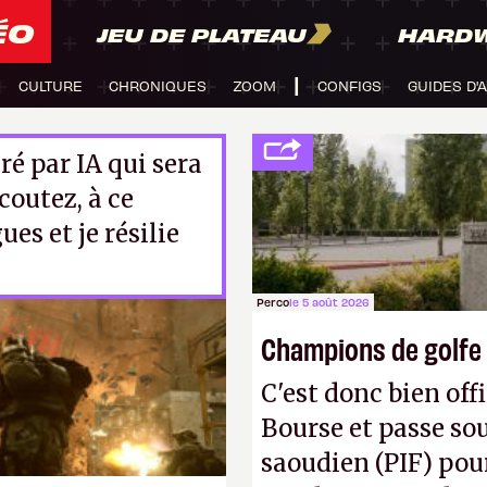
ÉO
JEU DE PLATEAU
HARD
CULTURE
CHRONIQUES
ZOOM
CONFIGS
GUIDES D'
é par IA qui sera
Écoutez, à ce
ues et je résilie
Perco
le 5 août 2026
Champions de golfe
C'est donc bien offi
Bourse et passe sou
saoudien (PIF) pour