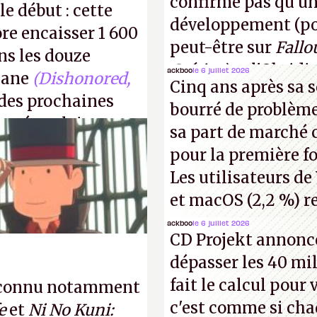
confirme pas qu'u
le début : cette
développement (pour
re encaisser 1 600
peut-être sur
Fallo
s les douze
Crétins)
et l'Obsidi
ackboo
le 6 juillet 2026
kane
(Dishonored,
Cinq ans après sa s
même studio qu'il y
 des prochaines
bourré de problème
commencer à fant
irmé vouloir se
sa part de marché 
pour la première fo
Les utilisateurs de
et macOS (2,2 %) re
ackboo
le 6 juillet 2026
CD Projekt annonc
dépasser les 40 mil
fait le calcul pour
5, connu notamment
c'est comme si cha
e
et
Ni No Kuni: