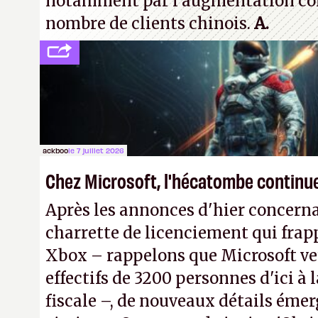
notamment par l'augmentation co
nombre de clients chinois.
A.
ackboo
le 7 juillet 2026
Chez Microsoft, l'hécatombe continu
Après les annonces d'hier concern
charrette de licenciement qui frapp
Xbox – rappelons que Microsoft veu
effectifs de 3200 personnes d'ici à l
fiscale –, de nouveaux détails émer