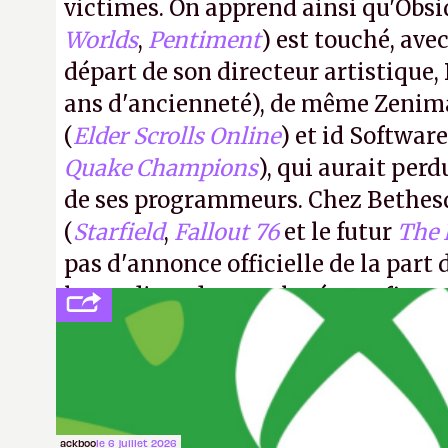
victimes. On apprend ainsi qu'Obsi
Worlds
,
Pentiment
) est touché, av
départ de son directeur artistique, 
ans d'ancienneté), de même Zenim
(
Elder Scrolls Online
) et id Software
Quake Champions
), qui aurait perd
de ses programmeurs. Chez Bethes
(
Starfield
,
Fallout 76
et le futur
The 
pas d'annonce officielle de la part 
le syndicat des employés confirm
licenciements.
A.
ackboo
le 6 juillet 2026