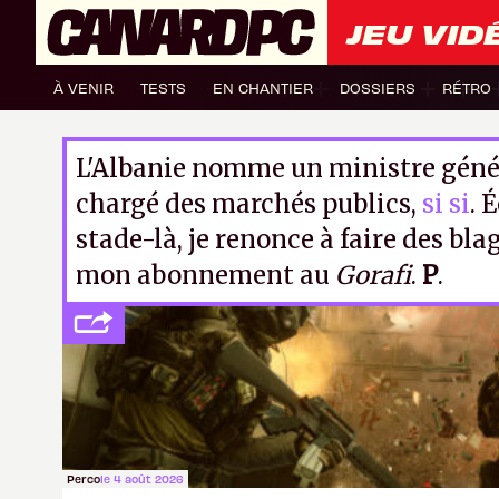
JEU VID
À VENIR
TESTS
EN CHANTIER
DOSSIERS
RÉTRO
L'Albanie nomme un ministre génér
chargé des marchés publics,
si si
. 
stade-là, je renonce à faire des blag
mon abonnement au
Gorafi
.
P
.
Perco
le 4 août 2026