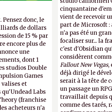
studio californien 
cinquantaine d'empl
vient de recevoir u
. Pensez donc, le
part de Microsoft :
lliards de dollars
n'a pas été un gra
ession de 15 % par
focaliser sur... la 
aire encore plus de
c'est d'Obsidian qu
 annonce une
considèrent comme 
iements, dont 1
Fallout New Vegas
,
es studios Double
déjà dirigé le dév
ompulsion Games
serait à la tête de
 valises et
un passage un RPG 
s qu'Undead Labs
travaillait depuis
 Theory (franchise
comme des tarés, r
des acheteurs n'a