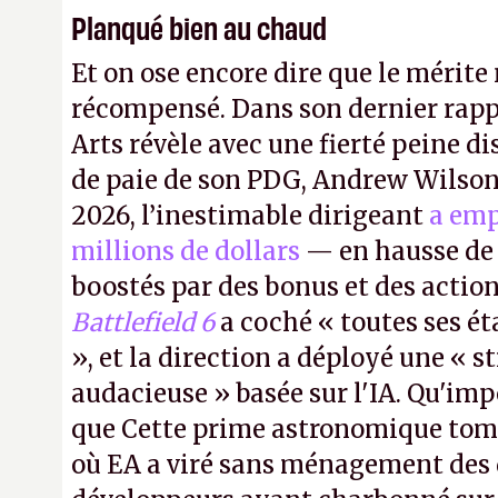
Planqué bien au chaud
Et on ose encore dire que le mérite 
récompensé. Dans son dernier rapp
Arts révèle avec une fierté peine di
de paie de son PDG, Andrew Wilson.
2026, l’inestimable dirigeant
a emp
millions de dollars
— en hausse de 
boostés par des bonus et des action
Battlefield 6
a coché « toutes ses é
», et la direction a déployé une « s
audacieuse » basée sur l'IA. Qu'imp
que Cette prime astronomique to
où EA a viré sans ménagement des 