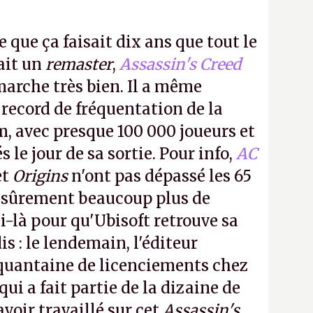
e que ça faisait dix ans que tout le
it un
remaster
,
Assassin's Creed
arche très bien. Il a même
 record de fréquentation de la
m, avec presque 100 000 joueurs et
 le jour de sa sortie. Pour info,
AC
et
Origins
n'ont pas dépassé les 65
a sûrement beaucoup plus de
-là pour qu'Ubisoft retrouve sa
s : le lendemain, l'éditeur
quantaine de licenciements chez
qui a fait partie de la dizaine de
avoir travaillé sur cet
Assassin's