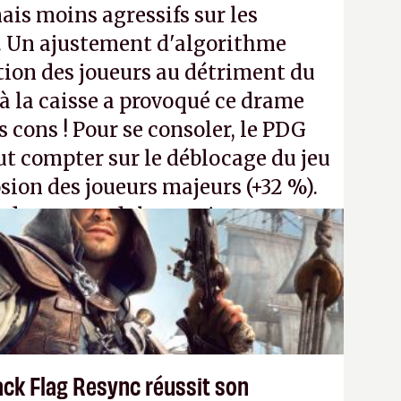
ais moins agressifs sur les
. Un ajustement d'algorithme
ntion des joueurs au détriment du
 la caisse a provoqué ce drame
s cons ! Pour se consoler, le PDG
t compter sur le déblocage du jeu
osion des joueurs majeurs (+32 %).
 donc aux adultes, qui ne sont
ants avec du pouvoir d'achat.
P.
ack Flag Resync réussit son