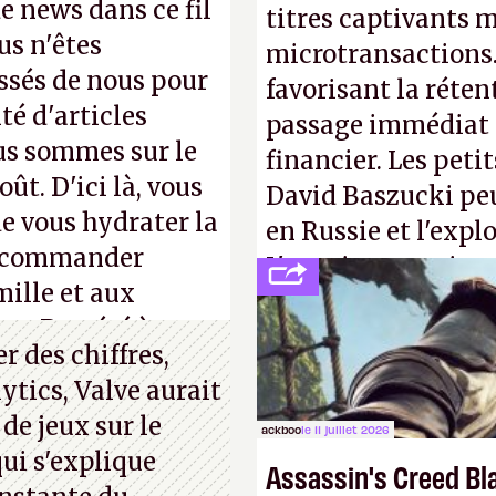
de news dans ce fil
titres captivants m
us n'êtes
microtransactions
ssés de nous pour
favorisant la réte
té d'articles
passage immédiat à
us sommes sur le
financier. Les petit
ût. D'ici là, vous
David Baszucki peu
e vous hydrater la
en Russie et l'expl
 recommander
L'avenir appartient
mille et aux
jamais que des enf
ue. Bon été à tous
 des chiffres,
ytics, Valve aurait
 de jeux sur le
ackboo
le 11 juillet 2026
ui s'explique
Assassin's Creed Bl