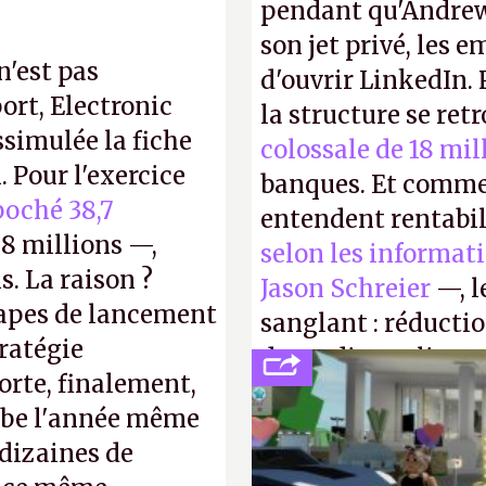
pendant qu'Andrew
son jet privé, les e
n'est pas
d'ouvrir LinkedIn.
ort, Electronic
la structure se ret
ssimulée la fiche
colossale de 18 mil
 Pour l'exercice
banques. Et comme
oché 38,7
entendent rentabil
8 millions —,
selon les informat
s. La raison ?
Jason Schreier
—, l
tapes de lancement
sanglant : réducti
tratégie
de studios et licen
orte, finalement,
FC
et
Battlefield
, p
mbe l'année même
dizaines de