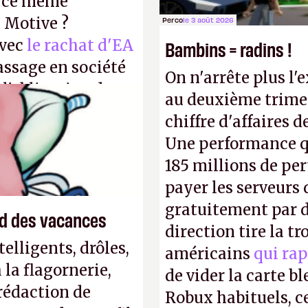
r ce même
u Motive ?
Perco
le 3 août 2026
avec
le rachat d'EA
Bambins = radins !
assage en société
On n'arrête plus l'
 l'obligation de
au deuxième trimes
ire pour la
chiffre d'affaires d
Une performance q
185 millions de per
payer les serveurs
gratuitement par d
end des vacances
direction tire la t
elligents, drôles,
américains
qui rap
la flagornerie,
de vider la carte 
 rédaction de
Robux habituels, ce