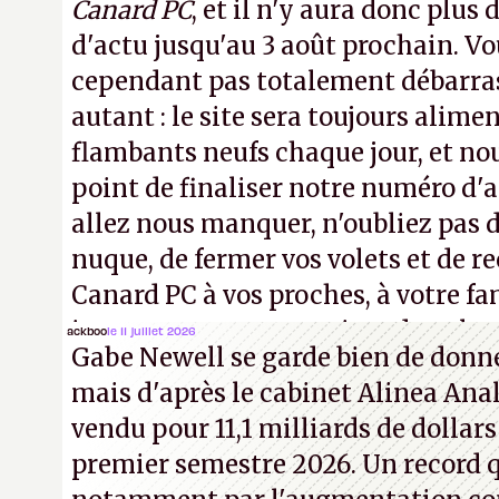
Canard PC
, et il n'y aura donc plus 
d'actu jusqu'au 3 août prochain. Vo
cependant pas totalement débarra
autant : le site sera toujours alimen
flambants neufs chaque jour, et no
point de finaliser notre numéro d'ao
allez nous manquer, n'oubliez pas d
nuque, de fermer vos volets et de
Canard PC à vos proches, à votre fa
inconnus que vous croisez dans la r
ackboo
le 11 juillet 2026
Gabe Newell se garde bien de donner
! –
ER.
mais d'après le cabinet Alinea Anal
vendu pour 11,1 milliards de dollars
premier semestre 2026. Un record q