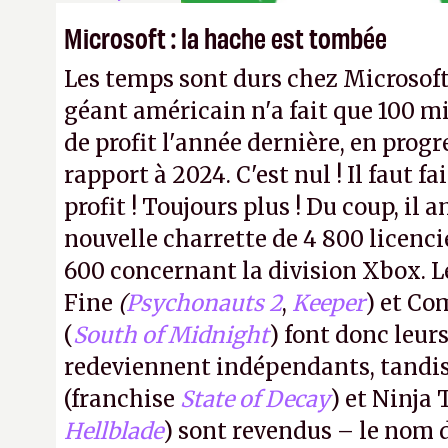
Microsoft : la hache est tombée
Les temps sont durs chez Microsoft
géant américain n'a fait que 100 mi
de profit l'année dernière, en progr
rapport à 2024. C'est nul ! Il faut f
profit ! Toujours plus ! Du coup, il
nouvelle charrette de 4 800 licenc
600 concernant la division Xbox. L
Fine
(
Psychonauts 2
,
Keeper
) et C
(
South of Midnight
) font donc leurs
redeviennent indépendants, tandi
(franchise
State of Decay
) et Ninja
Hellblade
) sont revendus – le nom 