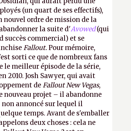
Obsidian, qui aurait perdu une
oyés (un quart de ses effectifs),
n nouvel ordre de mission de la
 abandonner la suite d'
Avowed
(qui
nd succès commercial) et se
franchise
Fallout.
Pour mémoire,
'est sorti ce que de nombreux fans
le meilleur épisode de la série,
 en 2010. Josh Sawyer, qui avait
eloppement de
Fallout New Vegas
,
 ce nouveau projet – il abandonne
non annoncé sur lequel il
 quelque temps. Avant de s'emballer
appelons deux choses : cela ne