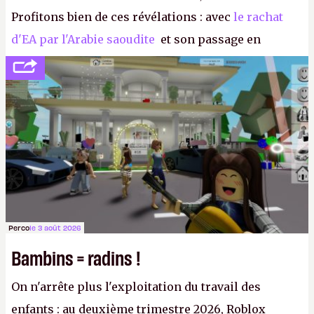
Profitons bien de ces révélations : avec
le rachat
d'EA par l'Arabie saoudite
et son passage en
société privée, l'éditeur n'aura bientôt plus
l'obligation de publier ses bilans. Encore une
victoire pour la transparence.
P.
Perco
le 3 août 2026
Bambins = radins !
On n'arrête plus l'exploitation du travail des
enfants : au deuxième trimestre 2026, Roblox