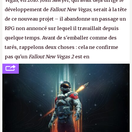
Vegas
, en 2010. Josh Sawyer, qui avait déjà dirigé le
développement de
Fallout New Vegas
, serait à la tête
de ce nouveau projet – il abandonne un passage un
RPG non annoncé sur lequel il travaillait depuis
quelque temps. Avant de s'emballer comme des
tarés, rappelons deux choses : cela ne confirme
pas qu'un
Fallout New Vegas 2
est en
développement (pour ce que l'on sait, ils bossent
peut-être sur
Fallout Football
ou
Fallout vs. Les
Lapins Crétins)
et l'Obsidian d'aujourd'hui n'est plus
le même studio qu'il y a 15 ans. Mais bon, OK, on
peut commencer à fantasmer.
A.