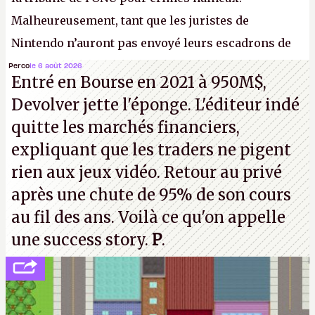
Malheureusement, tant que les juristes de
Nintendo n’auront pas envoyé leurs escadrons de
la mort judiciaires pour distribuer du copyright
Perco
le 6 août 2026
Entré en Bourse en 2021 à 950M$,
strike à tour de bras, l'Oncle Sam continuera
Devolver jette l'éponge. L'éditeur indé
d'étaler sa confiture intellectuelle sur vos
quitte les marchés financiers,
souvenirs d'enfance.
P.
expliquant que les traders ne pigent
rien aux jeux vidéo. Retour au privé
après une chute de 95% de son cours
au fil des ans. Voilà ce qu'on appelle
une success story.
P
.