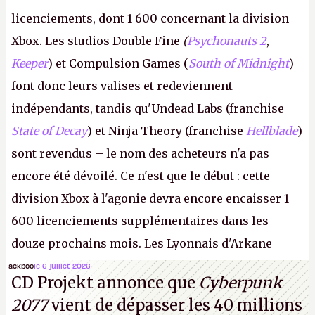
licenciements, dont 1 600 concernant la division
Xbox. Les studios Double Fine
(
Psychonauts 2
,
Keeper
) et Compulsion Games (
South of Midnight
)
font donc leurs valises et redeviennent
indépendants, tandis qu'Undead Labs (franchise
State of Decay
) et Ninja Theory (franchise
Hellblade
)
sont revendus – le nom des acheteurs n'a pas
encore été dévoilé. Ce n'est que le début : cette
division Xbox à l'agonie devra encore encaisser 1
600 licenciements supplémentaires dans les
douze prochains mois. Les Lyonnais d'Arkane
(Dishonored,
Deathloop
) pourraient faire partie des
ackboo
le 6 juillet 2026
CD Projekt annonce que
Cyberpunk
prochaines victimes, puisque Microsoft a confirmé
2077
vient de dépasser les 40 millions
vouloir se séparer du studio.
A.