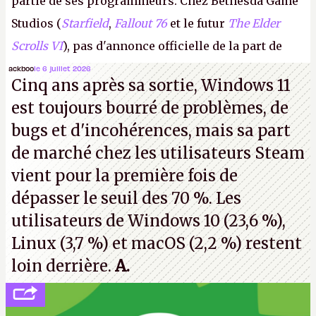
partie de ses programmeurs. Chez Bethesda Game
Studios (
Starfield
,
Fallout 76
et le futur
The Elder
Scrolls VI
), pas d'annonce officielle de la part de
Microsoft, mais le syndicat des employés confirme
ackboo
le 6 juillet 2026
Cinq ans après sa sortie, Windows 11
de nombreux licenciements.
A.
est toujours bourré de problèmes, de
bugs et d'incohérences, mais sa part
de marché chez les utilisateurs Steam
vient pour la première fois de
dépasser le seuil des 70 %. Les
utilisateurs de Windows 10 (23,6 %),
Linux (3,7 %) et macOS (2,2 %) restent
loin derrière.
A.