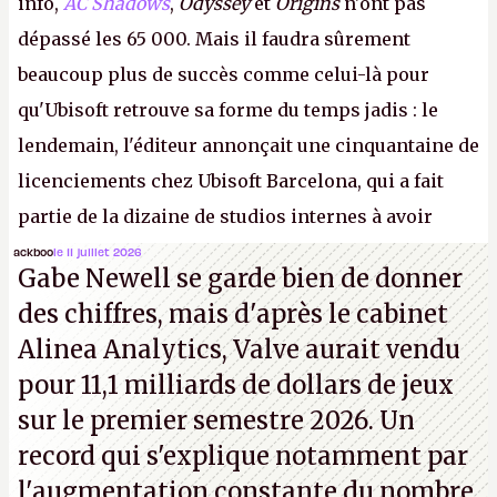
info,
AC Shadows
,
Odyssey
et
Origins
n'ont pas
dépassé les 65 000. Mais il faudra sûrement
beaucoup plus de succès comme celui-là pour
qu'Ubisoft retrouve sa forme du temps jadis : le
lendemain, l'éditeur annonçait une cinquantaine de
licenciements chez Ubisoft Barcelona, qui a fait
partie de la dizaine de studios internes à avoir
travaillé sur cet
Assassin's Creed
sous la direction
ackboo
le 11 juillet 2026
Gabe Newell se garde bien de donner
d'Ubisoft Singapour.
A.
des chiffres, mais d'après le cabinet
Alinea Analytics, Valve aurait vendu
pour 11,1 milliards de dollars de jeux
sur le premier semestre 2026. Un
record qui s'explique notamment par
l'augmentation constante du nombre