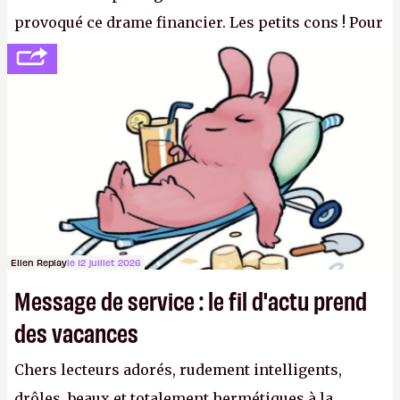
provoqué ce drame financier. Les petits cons ! Pour
se consoler, le PDG David Baszucki peut compter
sur le déblocage du jeu en Russie et l'explosion des
joueurs majeurs (+32 %). L'avenir appartient donc
aux adultes, qui ne sont jamais que des enfants
avec du pouvoir d'achat.
P.
Ellen Replay
le 12 juillet 2026
Message de service : le fil d'actu prend
des vacances
Chers lecteurs adorés, rudement intelligents,
drôles, beaux et totalement hermétiques à la