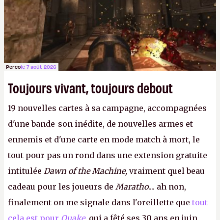
Perco
le 7 août 2026
Toujours vivant, toujours debout
19 nouvelles cartes à sa campagne, accompagnées
d'une bande-son inédite, de nouvelles armes et
ennemis et d'une carte en mode match à mort, le
tout pour pas un rond dans une extension gratuite
intitulée
Dawn of the Machine,
vraiment quel beau
cadeau pour les joueurs de
Maratho
.... ah non,
finalement on me signale dans l'oreillette que
tout
cela est pour
Quake
,
qui a fêté ses 30 ans en juin