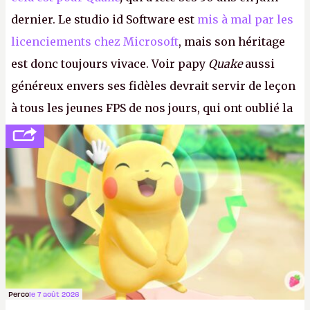
dernier. Le studio id Software est
mis à mal par les
licenciements chez Microsoft
, mais son héritage
est donc toujours vivace. Voir papy
Quake
aussi
généreux envers ses fidèles devrait servir de leçon
à tous les jeunes FPS de nos jours, qui ont oublié la
politesse et le respect envers leurs joueurs et les
anciens. Il leur faudrait une bonne guerre des
consoles à ces petits cons !
P.
Perco
le 7 août 2026