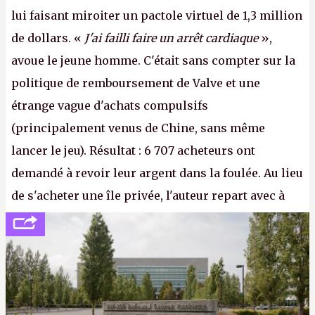
lui faisant miroiter un pactole virtuel de 1,3 million
de dollars. «
J'ai failli faire un arrêt cardiaque
»,
avoue le jeune homme. C'était sans compter sur la
politique de remboursement de Valve et une
étrange vague d'achats compulsifs
(principalement venus de Chine, sans même
lancer le jeu). Résultat : 6 707 acheteurs ont
demandé à revoir leur argent dans la foulée. Au lieu
de s'acheter une île privée, l'auteur repart avec à
peine 2 000 dollars en poche. C'est toujours plus
cher payé que le temps passé à dev, mais ça
apprendra aux petits malins qu'on ne braque pas
Gabe Newell aussi facilement.
P.