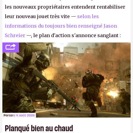
les nouveaux propriétaires entendent rentabiliser
leur nouveau jouet très vite —
selon les
informations du toujours bien renseigné Jason
Schreier
—, le plan d'action s'annonce sanglant :
réductions de coûts drastiques, fermetures de
studios et licenciements massifs. En gros, essorer
FC
et
Battlefield
, puis virer le reste.
P.
Perco
le 4 août 2026
Planqué bien au chaud