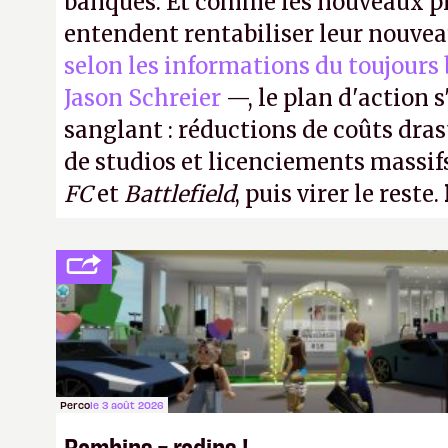
banques. Et comme les nouveaux pr
entendent rentabiliser leur nouvea
selon les informations du toujours
Jason Schreier
—, le plan d'action 
sanglant : réductions de coûts dra
de studios et licenciements massifs
FC
et
Battlefield
, puis virer le reste.
Perco
le 3 août 2026
Bambins = radins !