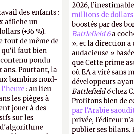
2026, l’inestimabl
ravail des enfants :
millions de dollars
x affiche un
boostés par des bon
dollars (+36 %).
Battlefield 6
a coch
e tout de même de
», et la direction 
 qu'il faut bien
audacieuse » basée 
e contenu pondu
que Cette prime a
ans. Pourtant, la
où EA a viré sans 
 aux bambins nord-
développeurs ayan
 l'heure
: au lieu
Battlefield 6
chez Cr
ns les pièges à
Profitons bien de c
ent jouer à des
par l'Arabie saoudi
ifs sur les
privée, l'éditeur n'
 d'algorithme
publier ses bilans.