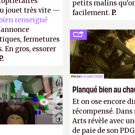
opriétaires
petits malins qu'o
u jouet très vite —
facilement.
P.
 bien renseigné
s'annonce
stiques, fermetures
. En gros, essorer
P.
Perco
le 4 août 2026
Planqué bien au ch
Et on ose encore di
récompensé. Dans s
Arts révèle avec un
de paie de son PDG