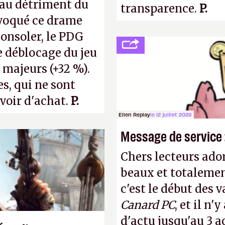
s au détriment du
transparence.
P.
ovoqué ce drame
consoler, le PDG
e déblocage du jeu
 majeurs (+32 %).
s, qui ne sont
voir d'achat.
P.
Ellen Replay
le 12 juillet 2026
Message de service :
Chers lecteurs ador
beaux et totalemen
c'est le début des 
Canard PC
, et il n
d'actu jusqu'au 3 a