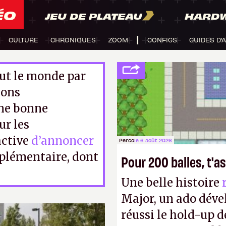
ÉO
JEU DE PLATEAU
HARD
CULTURE
CHRONIQUES
ZOOM
CONFIGS
GUIDES D'
out le monde par
ions
Une bonne
ur les
active
d’annoncer
Perco
le 6 août 2026
pplémentaire, dont
Pour 200 balles, t'as
Une belle histoire
Major, un ado déve
réussi le hold-up d