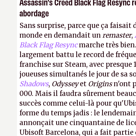
Assassin's Creed Black Flag Resync r
abordage
Sans surprise, parce que ça faisait 
monde en demandait un
remaster
,
Black Flag Resync
marche très bien.
largement battu le record de fréqu
franchise sur Steam, avec presque 
joueuses simultanés le jour de sa so
Shadows
,
Odyssey
et
Origins
n'ont p
000. Mais il faudra sûrement beau
succès comme celui-là pour qu'Ubis
forme du temps jadis : le lendemain
annonçait une cinquantaine de li
Ubisoft Barcelona, qui a fait partie