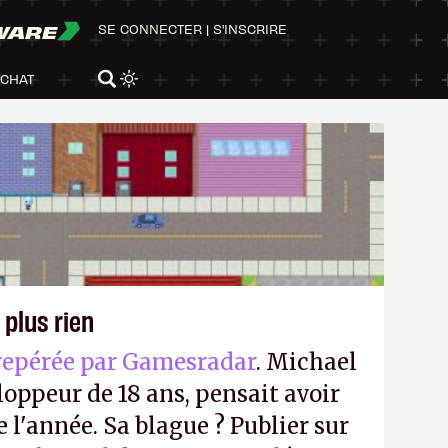
WARE
SE CONNECTER
|
S'INSCRIRE
ACHAT
 plus rien
repérée par Gamesradar
. Michael
loppeur de 18 ans, pensait avoir
e l'année. Sa blague ? Publier sur