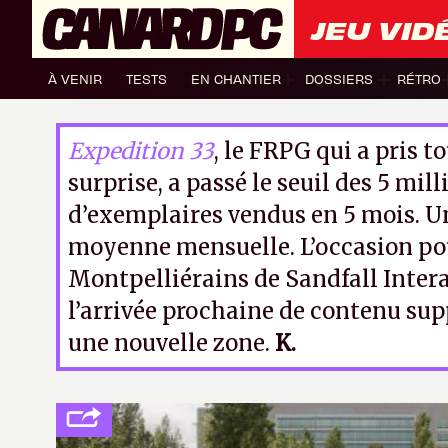
JEU VID
À VENIR
TESTS
EN CHANTIER
DOSSIERS
RÉTRO
Expedition 33
, le FRPG qui a pris t
surprise, a passé le seuil des 5 mill
d’exemplaires vendus en 5 mois. 
moyenne mensuelle. L’occasion po
Montpelliérains de Sandfall Inter
l’arrivée prochaine de contenu su
une nouvelle zone.
K.