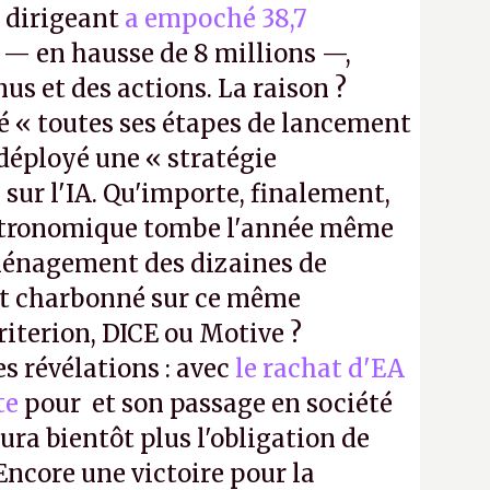
e dirigeant
a empoché 38,7
— en hausse de 8 millions —,
us et des actions. La raison ?
é « toutes ses étapes de lancement
a déployé une « stratégie
sur l'IA. Qu'importe, finalement,
stronomique tombe l'année même
ménagement des dizaines de
t charbonné sur ce même
iterion, DICE ou Motive ?
es révélations : avec
le rachat d'EA
te
pour et son passage en société
aura bientôt plus l'obligation de
 Encore une victoire pour la