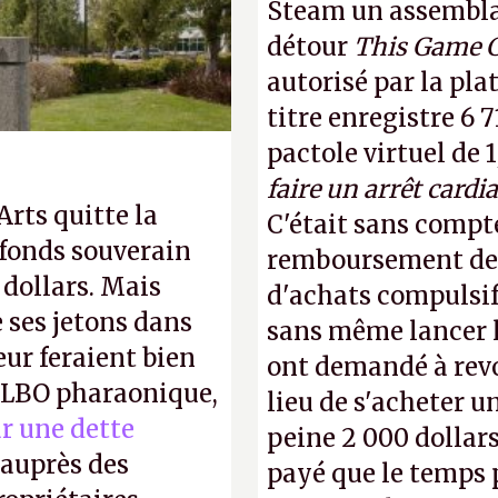
Steam un assemblag
détour
This Game 
autorisé par la pla
titre enregistre 6 7
pactole virtuel de 1
faire un arrêt cardi
 Arts quitte la
C'était sans compte
 fonds souverain
remboursement de 
 dollars. Mais
d'achats compulsif
ses jetons dans
sans même lancer le
eur feraient bien
ont demandé à revoi
e LBO pharaonique,
lieu de s'acheter un
r une dette
peine 2 000 dollars
auprès des
payé que le temps 