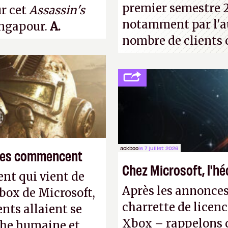
premier semestre 2
ur cet
Assassin's
notamment par l'a
ingapour.
A.
nombre de clients 
ackboo
le 7 juillet 2026
smes commencent
Chez Microsoft, l'h
nt qui vient de
Après les annonces
Xbox de Microsoft,
charrette de licenc
nts allaient se
Xbox – rappelons q
phe humaine et