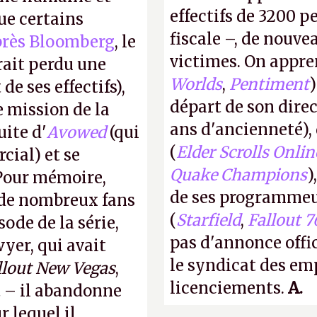
effectifs de 3200 pe
ue certains
fiscale –, de nouve
près Bloomberg
, le
victimes. On appre
rait perdu une
Worlds
,
Pentiment
e ses effectifs),
départ de son direc
e mission de la
ans d'ancienneté)
uite d'
Avowed
(qui
(
Elder Scrolls Onlin
cial) et se
Quake Champions
)
our mémoire,
de ses programmeu
e de nombreux fans
(
Starfield
,
Fallout 7
ode de la série,
pas d'annonce offic
wyer, qui avait
le syndicat des e
llout New Vegas
,
licenciements.
A.
et – il abandonne
 lequel il