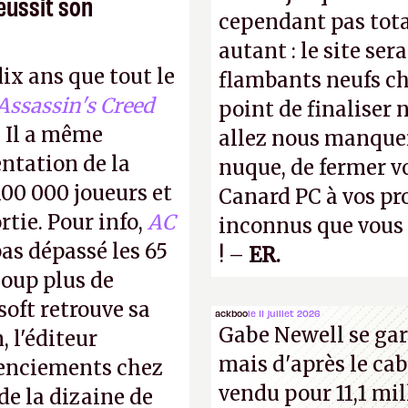
éussit son
cependant pas tot
autant : le site ser
dix ans que tout le
flambants neufs ch
Assassin's Creed
point de finaliser 
 Il a même
allez nous manquer
entation de la
nuque, de fermer v
100 000 joueurs et
Canard PC à vos pro
rtie. Pour info,
AC
inconnus que vous c
as dépassé les 65
! –
ER.
coup plus de
oft retrouve sa
ackboo
le 11 juillet 2026
Gabe Newell se gar
, l'éditeur
mais d'après le cab
cenciements chez
vendu pour 11,1 mill
 de la dizaine de