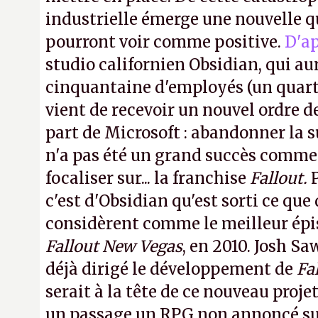
industrielle émerge une nouvelle q
pourront voir comme positive.
D'a
studio californien Obsidian, qui au
cinquantaine d'employés (un quart d
vient de recevoir un nouvel ordre d
part de Microsoft : abandonner la s
n'a pas été un grand succès commer
focaliser sur... la franchise
Fallout.
P
c'est d'Obsidian qu'est sorti ce qu
considèrent comme le meilleur épis
Fallout New Vegas
, en 2010. Josh Sa
déjà dirigé le développement de
Fa
serait à la tête de ce nouveau proj
un passage un RPG non annoncé sur