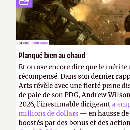
payé que le temps passé à dev, mai
petits malins qu'on ne braque pas 
facilement.
P.
Perco
le 4 août 2026
Planqué bien au chaud
Et on ose encore dire que le mérite 
récompensé. Dans son dernier rapp
Arts révèle avec une fierté peine di
de paie de son PDG, Andrew Wilson.
2026, l’inestimable dirigeant
a emp
millions de dollars
— en hausse de 
boostés par des bonus et des action