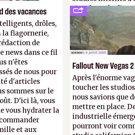
Creed
sous la direc
end des vacances
elligents, drôles,
la flagornerie,
 rédaction de
de news dans ce fil
ackboo
le 9 juillet 2026
us n'êtes
Fallout New Vegas 2
ssés de nous pour
Après l'énorme vag
té d'articles
toucher les studios
us sommes sur le
nous savions que d
ût. D'ici là, vous
mettre en place. D
e vous hydrater la
industrielle émerg
 recommander
pourront voir com
mille et aux