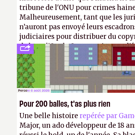
tribune de l'ONU pour crimes hain
Malheureusement, tant que les jur
n’auront pas envoyé leurs escadron
judiciaires pour distribuer du copy
de bras, l'Oncle Sam continuera d'é
intellectuelle sur vos souvenirs d'
Perco
le 6 août 2026
Pour 200 balles, t'as plus rien
Une belle histoire
repérée par Gam
Major, un ado développeur de 18 ans