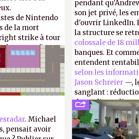
pendant qu'Andrew
eux.
son jet privé, les e
istes de Nintendo
d'ouvrir LinkedIn.
s de la mort
la structure se ret
right strike à tour
colossale de 18 mil
taler sa confiture
banques. Et comme
enfance.
P.
entendent rentabil
selon les informat
Jason Schreier
—, l
sanglant : réducti
de studios et licen
FC
et
Battlefield
, p
esradar
. Michael
, pensait avoir