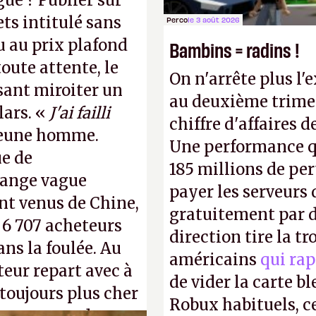
gue ? Publier sur
ts intitulé sans
Perco
le 3 août 2026
u au prix plafond
Bambins = radins !
oute attente, le
On n'arrête plus l'
isant miroiter un
au deuxième trimes
lars. «
J'ai failli
chiffre d'affaires d
 jeune homme.
Une performance q
ue de
185 millions de per
range vague
payer les serveurs
nt venus de Chine,
gratuitement par d
: 6 707 acheteurs
direction tire la t
ns la foulée. Au
américains
qui rap
uteur repart avec à
de vider la carte 
 toujours plus cher
Robux habituels, ce