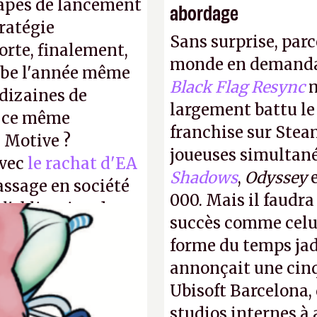
tapes de lancement
abordage
tratégie
Sans surprise, parc
orte, finalement,
monde en demanda
mbe l'année même
Black Flag Resync
m
dizaines de
largement battu le
r ce même
franchise sur Stea
u Motive ?
joueuses simultanés
avec
le rachat d'EA
Shadows
,
Odyssey
assage en société
000. Mais il faudr
 l'obligation de
succès comme celui
ire pour la
forme du temps jadi
annonçait une cin
Ubisoft Barcelona, 
studios internes à 