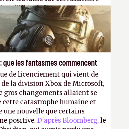
tion d'Ubisoft Singapour.
A.
 : que les fantasmes commencent
ue de licenciement qui vient de
 de la division Xbox de Microsoft,
e gros changements allaient se
e cette catastrophe humaine et
e une nouvelle que certains
me positive.
D'après Bloomberg
, le