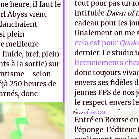
tout pour pas un r
e heure, il faut le
intitulée
Dawn of 
arl Abyss vient
cadeau pour les jo
planchaient
finalement on me s
ssi plein
cela est pour
Quak
e meilleure
dernier. Le studio 
fluide, bref, plein
licenciements che
ts à la sortie) sur
donc toujours viva
gantisme – selon
envers ses fidèles d
éjà 250 heures de
jeunes FPS de nos j
arnés, donc
le respect envers le
humeur
faudrait une bonne 
Perco
le 6 août 2026
Entré en Bourse en
cons !
P.
l'éponge. L'éditeur