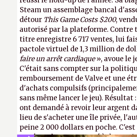
réussi le hold-up de l'année. Sa bla
Steam un assemblage bancal d'asse
détour
This Game Costs $200
, vend
autorisé par la plateforme. Contre t
titre enregistre 6 717 ventes, lui fa
pactole virtuel de 1,3 million de dol
faire un arrêt cardiaque
», avoue le
C'était sans compter sur la politiq
remboursement de Valve et une ét
d'achats compulsifs (principaleme
sans même lancer le jeu). Résultat 
ont demandé à revoir leur argent da
lieu de s'acheter une île privée, l'a
peine 2 000 dollars en poche. C'est