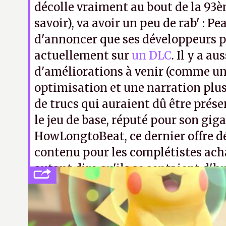
décolle vraiment au bout de la 93èm
savoir), va avoir un peu de rab' : Pe
d'annoncer que ses développeurs 
actuellement sur
un DLC
. Il y a au
d'améliorations à venir (comme un
optimisation et une narration plus 
de trucs qui auraient dû être présen
le jeu de base, réputé pour son gi
HowLongtoBeat, ce dernier offre d
contenu pour les complétistes ach
autant dire qu'ils se sentaient d'
extrêmement généreuse.
ER.