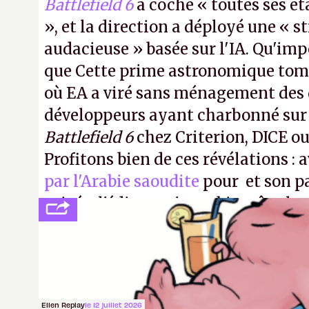
Battlefield 6
a coché « toutes ses é
», et la direction a déployé une « s
audacieuse » basée sur l'IA. Qu'imp
que Cette prime astronomique to
où EA a viré sans ménagement des 
développeurs ayant charbonné su
Battlefield 6
chez Criterion, DICE o
Profitons bien de ces révélations : 
par l'Arabie saoudite
pour et son p
privée, l'éditeur n'aura bientôt plus
publier ses bilans. Encore une victo
transparence.
P.
Ellen Replay
le 12 juillet 2026