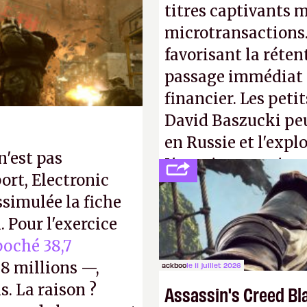
s ça apprendra aux
titres captivants m
Gabe Newell aussi
microtransactions
favorisant la réte
passage immédiat à
financier. Les petit
David Baszucki peu
en Russie et l'expl
n'est pas
L'avenir appartient
ort, Electronic
jamais que des enf
ssimulée la fiche
 Pour l'exercice
oché 38,7
8 millions —,
ackboo
le 11 juillet 2026
s. La raison ?
Assassin's Creed Bl