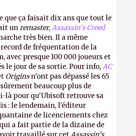
e que ça faisait dix ans que tout le
it un
remaster
,
Assassin's Creed
arche très bien. Il a même
 record de fréquentation de la
m, avec presque 100 000 joueurs et
 le jour de sa sortie. Pour info,
AC
et
Origins
n'ont pas dépassé les 65
a sûrement beaucoup plus de
-là pour qu'Ubisoft retrouve sa
s : le lendemain, l'éditeur
quantaine de licenciements chez
qui a fait partie de la dizaine de
avoir travaillé sur cet
Assassin's