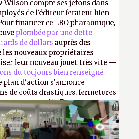
 Wilson compte ses jetons dans
mployés de l'éditeur feraient bien
 Pour financer ce LBO pharaonique,
rouve
plombée par une dette
liards de dollars
auprès des
 les nouveaux propriétaires
iser leur nouveau jouet très vite —
ions du toujours bien renseigné
e plan d'action s'annonce
ons de coûts drastiques, fermetures
ciements massifs. En gros, essorer
uis virer le reste.
P.