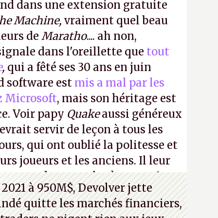
ond dans une extension gratuite
the Machine,
vraiment quel beau
ueurs de
Maratho
.... ah non,
ignale dans l'oreillette que
tout
e
,
qui a fêté ses 30 ans en juin
id software est
mis a mal par les
z Microsoft
, mais son héritage est
ce. Voir papy
Quake
aussi généreux
evrait servir de leçon à tous les
ours, qui ont oublié la politesse et
urs joueurs et les anciens. Il leur
guerre des consoles à ces petits
 2021 à 950M$, Devolver jette
 indé quitte les marchés financiers,