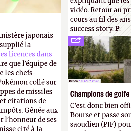
expliquant que les 
vidéo. Retour au p
cours au fil des an
success story.
P
.
inistère japonais
supplié la
 ses licences dans
ire que l’équipe de
 les chefs-
 Pokémon collé sur
Perco
le 5 août 2026
appes de missiles
Champions de golfe
et citations de
C'est donc bien offi
d'impôts. Gênée aux
Bourse et passe sou
r l’honneur de ses
saoudien (PIF) pour
isse cité à la