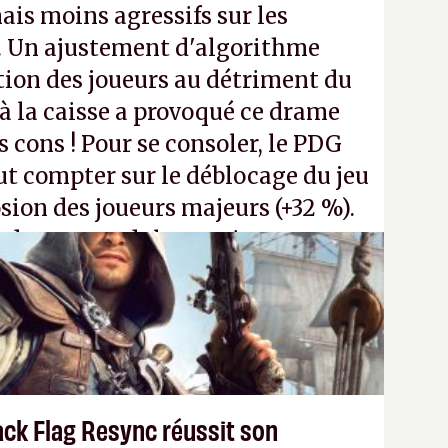
ais moins agressifs sur les
. Un ajustement d'algorithme
ntion des joueurs au détriment du
 la caisse a provoqué ce drame
s cons ! Pour se consoler, le PDG
t compter sur le déblocage du jeu
osion des joueurs majeurs (+32 %).
 donc aux adultes, qui ne sont
ants avec du pouvoir d'achat.
P.
ack Flag Resync réussit son