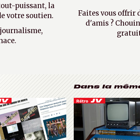
tout-puissant, la
Faites vous offrir
e votre soutien.
d'amis ? Chouin
 journalisme,
gratui
nace.
Dans la mêm
Rétro