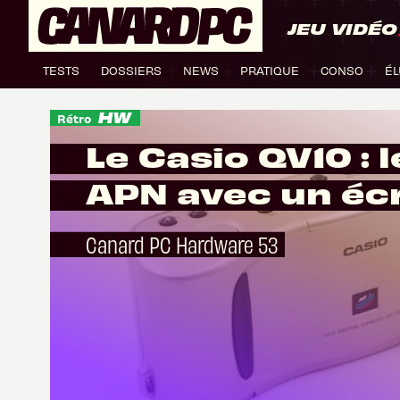
JEU VIDÉO
TESTS
DOSSIERS
NEWS
PRATIQUE
CONSO
ÉL
Rétro
Le Casio QV10 : le premier
APN avec 
Canard PC Hardware 53