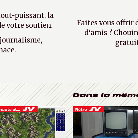
tout-puissant, la
Faites vous offrir
e votre soutien.
d'amis ? Chouin
 journalisme,
gratui
nace.
Dans la mêm
Je vis des hauts et des bas
Rétro