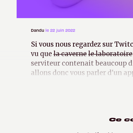
Dandu
le 22 juin 2022
Si vous nous regardez sur Twitc
vu que
la caverne
le laboratoire
serviteur contenait beaucoup d'
allons donc vous parler d'un ap
numérique, le Casio QV10.
Ce c