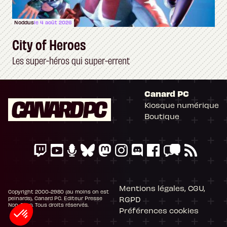
Noddus
le 4 août 2026
City of Heroes
Les super-héros qui super-errent
Canard PC
Kiosque numérique
Boutique
Mentions légales, CGU,
Copyright 2000-2980 (au moins on est
RGPD
peinards), Canard PC. Editeur Presse
Non-Stop. Tous droits réservés.
Préférences cookies