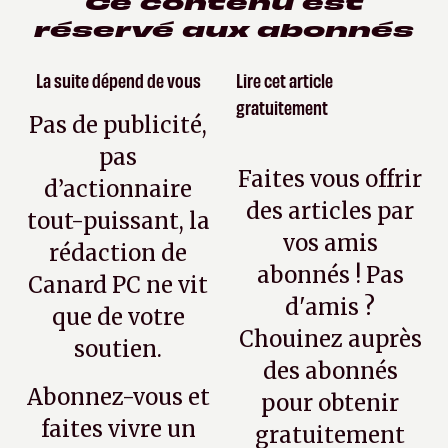
Ce contenu est
réservé aux abonnés
La suite dépend de vous
Lire cet article
gratuitement
Pas de publicité,
pas
Faites vous offrir
d’actionnaire
des articles par
tout-puissant, la
vos amis
rédaction de
abonnés ! Pas
Canard PC ne vit
d'amis ?
que de votre
Chouinez auprès
soutien.
des abonnés
Abonnez-vous et
pour obtenir
faites vivre un
gratuitement