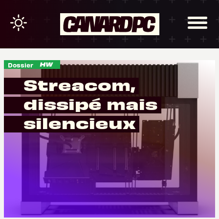
Dossier
Streacom,
dissipé mais
silencieux