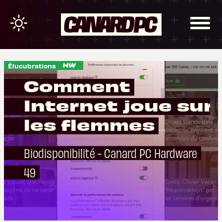
Élucubrations
Comment
Internet joue sur
les flemmes
humaines pour
Biodisponibilité - Canard PC Hardware
récupérer des
49
données
personnelles