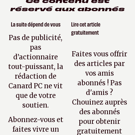
Ce contenu est
réservé aux abonnés
La suite dépend de vous
Lire cet article
gratuitement
Pas de publicité,
pas
Faites vous offrir
d’actionnaire
des articles par
tout-puissant, la
vos amis
rédaction de
abonnés ! Pas
Canard PC ne vit
d'amis ?
que de votre
Chouinez auprès
soutien.
des abonnés
Abonnez-vous et
pour obtenir
faites vivre un
gratuitement