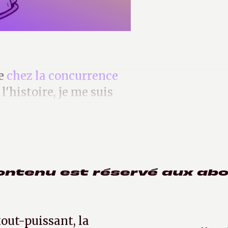
le
chez la concurrence
l'histoire, je me suis
 le premier MP3 ?
ontenu est réservé aux ab
tout-puissant, la