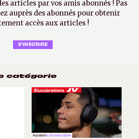
 des articles par vos amis abonnés ! Pas
ez auprès des abonnés pour obtenir
tement accès aux articles !
S'INSCRIRE
e catégorie
Élucubrations
Furolith
le 27 mars 2024