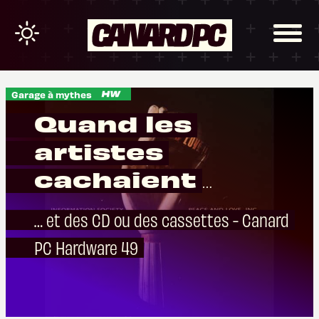
Garage à mythes
Quand les
artistes
cachaient
des programmes
… et des CD ou des cassettes - Canard
dans des vinyles
PC Hardware 49