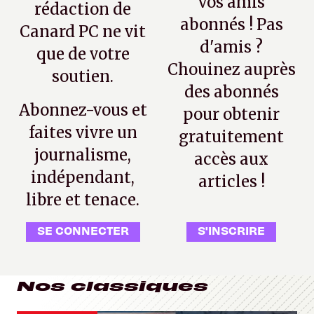
vos amis
rédaction de
abonnés ! Pas
Canard PC ne vit
d'amis ?
que de votre
Chouinez auprès
soutien.
des abonnés
Abonnez-vous et
pour obtenir
faites vivre un
gratuitement
journalisme,
accès aux
indépendant,
articles !
libre et tenace.
SE CONNECTER
S'INSCRIRE
Nos classiques