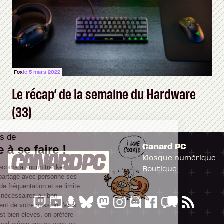
Fox
le 5 mars 2022
Le récap’ de la semaine du Hardware
(33)
Il n'y a pas de
Canard PC
Cookie à se faire !
Kiosque numérique
Ce site n'a recours à aucun tracker
Boutique
externe, ne partage avec personne ses
statistiques de fréquentation et se limite
aux cookies nécessaires au bon
fonctionnement de votre session. Mais
comme on est bien élevés, on préfère