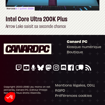
Nerces
le 7 juillet 2026
Intel Core Ultra 200K Plus
Arrow Lake saisit sa seconde chance
Canard PC
Kiosque numérique
Boutique
Mentions légales, CGU,
Copyright 2000-2980 (au moins on est
RGPD
peinards), Canard PC. Editeur Presse
Non-Stop. Tous droits réservés.
Préférences cookies