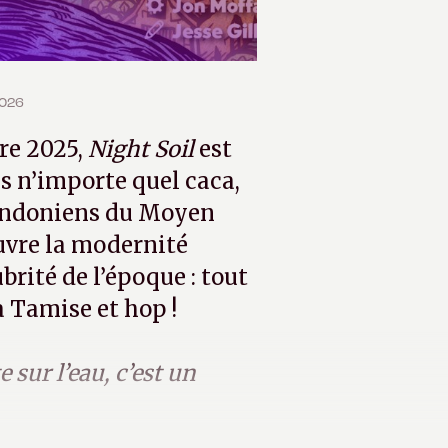
2026
re 2025,
Night Soil
est
s n’importe quel caca,
Londoniens du Moyen
uvre la modernité
rité de l’époque : tout
a Tamise et hop !
 sur l’eau, c’est un
 bateau
. »