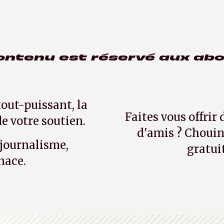
ontenu est réservé aux ab
tout-puissant, la
Faites vous offrir
e votre soutien.
d'amis ? Chouin
 journalisme,
gratui
nace.