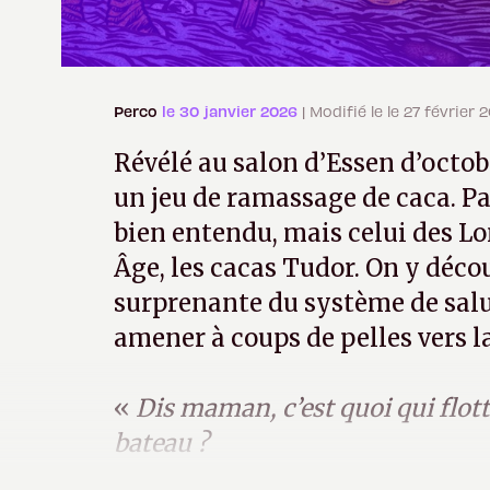
Perco
le 30 janvier 2026
| Modifié le le 27 février 
Révélé au salon d’Essen d’octob
un jeu de ramassage de caca. Pa
bien entendu, mais celui des 
Âge, les cacas Tudor. On y déco
surprenante du système de salub
amener à coups de pelles vers l
«
Dis maman, c’est quoi qui flotte
bateau ?
— Oui, voilà mon petit, c’est un