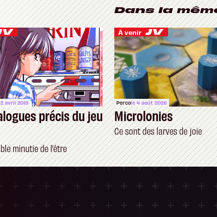
Dans la mêm
À venir
 2 avril 2019
Perco
le 4 août 2026
alogues précis du jeu
Microlonies
Ce sont des larves de joie
ble minutie de l’être