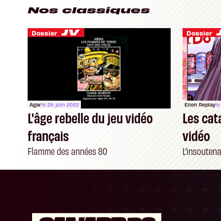
Nos classiques
Dossier
Dossier
Agar
le 29 juin 2022
Ellen Replay
le
L'âge rebelle du jeu vidéo
Les cat
français
vidéo
Flamme des années 80
L’insoutena