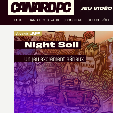
JEU VIDÉO
TESTS
DANS LES TUYAUX
DOSSIERS
JEU DE RÔLE
À venir
Night Soil
Un jeu excrément sérieux