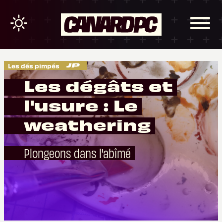
Les dés pimpés
Les dégâts et
l'usure : Le
weathering
Plongeons dans l'abîmé