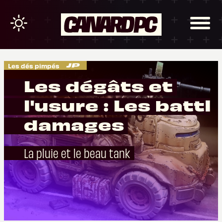
Les dés pimpés
Les dégâts et
l'usure : Les battl
damages
La pluie et le beau tank