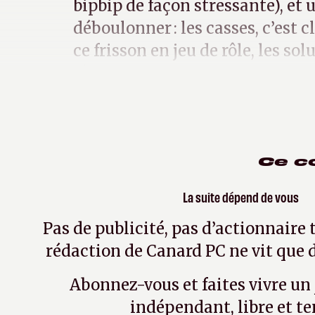
bipbip de façon stressante), et u
déboulonner : les casses, c’est c
ce frisson en jeu de rôle, les s
légion.
Ce c
La suite dépend de vous
Pas de publicité, pas d’actionnaire 
rédaction de Canard PC ne vit que d
Abonnez-vous et faites vivre un
indépendant, libre et te