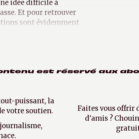
ne idée difficile à
lasse. Et pour retrouver
olutions sont évidemment
ontenu est réservé aux ab
tout-puissant, la
Faites vous offrir
e votre soutien.
d'amis ? Chouin
 journalisme,
gratui
nace.