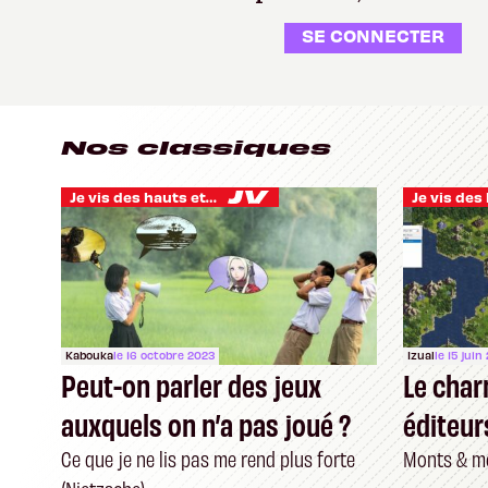
SE CONNECTER
Nos classiques
Je vis des hauts et des bas
Kabouka
le 16 octobre 2023
Izual
le 15 juin
Peut-on parler des jeux
Le char
auxquels on n’a pas joué ?
éditeur
Ce que je ne lis pas me rend plus forte
Monts & me