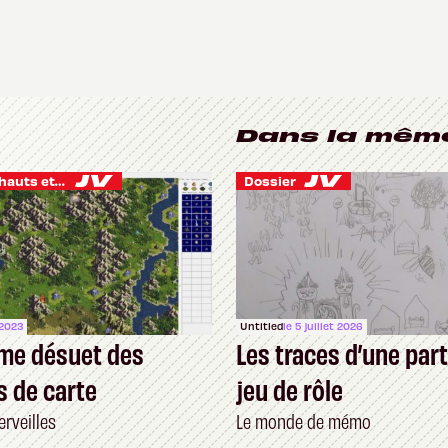
Dans la mêm
Je vis des hauts et des bas
Dossier
 2023
Untitled
le 5 juillet 2026
me désuet des
Les traces d’une part
s de carte
jeu de rôle
rveilles
Le monde de mémo