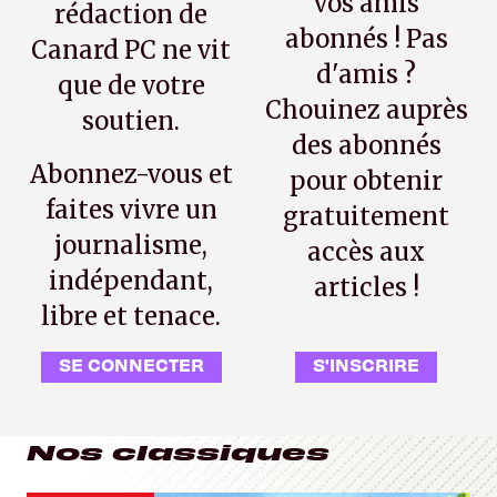
vos amis
rédaction de
abonnés ! Pas
Canard PC ne vit
d'amis ?
que de votre
Chouinez auprès
soutien.
des abonnés
Abonnez-vous et
pour obtenir
faites vivre un
gratuitement
journalisme,
accès aux
indépendant,
articles !
libre et tenace.
SE CONNECTER
S'INSCRIRE
Nos classiques