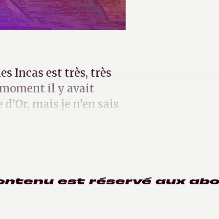
s Incas est très, très
 moment il y avait
 d’Or, mais je n’en sais
ontenu est réservé aux ab