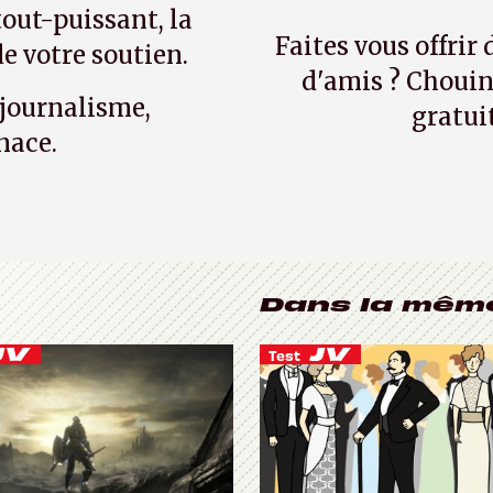
tout-puissant, la
Faites vous offrir
e votre soutien.
d'amis ? Chouin
 journalisme,
gratui
nace.
Dans la mêm
Test