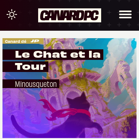
Canard dé
Le Chat et la
Tour
Minousqueton