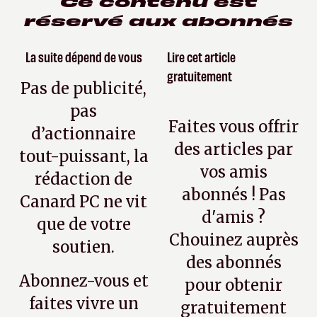
Ce contenu est
réservé aux abonnés
La suite dépend de vous
Lire cet article
gratuitement
Pas de publicité,
pas
Faites vous offrir
d’actionnaire
des articles par
tout-puissant, la
vos amis
rédaction de
abonnés ! Pas
Canard PC ne vit
d'amis ?
que de votre
Chouinez auprès
soutien.
des abonnés
Abonnez-vous et
pour obtenir
faites vivre un
gratuitement