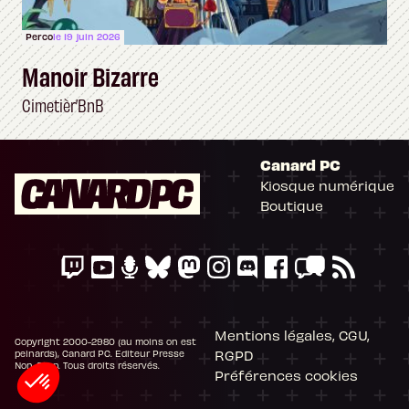
Perco
le 19 juin 2026
Manoir Bizarre
Cimetièr’BnB
Canard PC
Kiosque numérique
Boutique
Mentions légales, CGU,
Copyright 2000-2980 (au moins on est
RGPD
peinards), Canard PC. Editeur Presse
Non-Stop. Tous droits réservés.
Préférences cookies