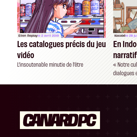
Ellen Replay
le 2 avril 2019
Kocobé
le 28 ju
Les catalogues précis du jeu
En Indo
vidéo
narratif
L’insoutenable minutie de l’être
« Notre cu
dialogues 