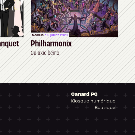
Noddus
le 5 juillet 2026
anquet
Philharmonix
Galaxie bémol
Canard PC
Kiosque numérique
Boutique