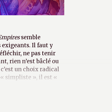
 Empires
semble
 exigeants. Il faut y
éfléchir, ne pas tenir
t, rien n’est bâclé ou
 c’est un choix radical
« simpliste », il est «