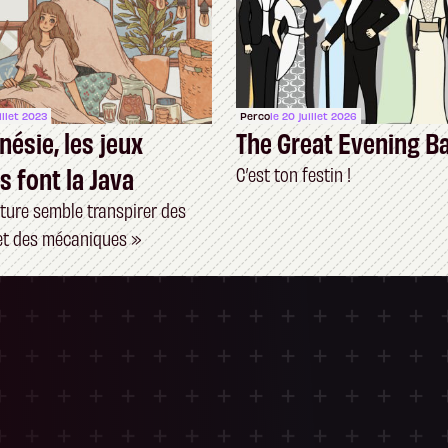
illet 2023
Perco
le 20 juillet 2026
nésie, les jeux
The Great Evening B
s font la Java
C’est ton festin !
lture semble transpirer des
et des mécaniques »