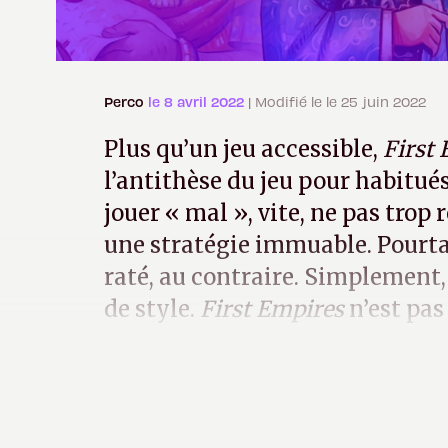
Perco
le 8 avril 2022
| Modifié le le 25 juin 2022
Plus qu’un jeu accessible,
First
l’antithèse du jeu pour habitués
jouer « mal », vite, ne pas trop r
une stratégie immuable. Pourtan
raté, au contraire. Simplement,
de style.
First Empires
n’est pas 
anti-experts chiants ».