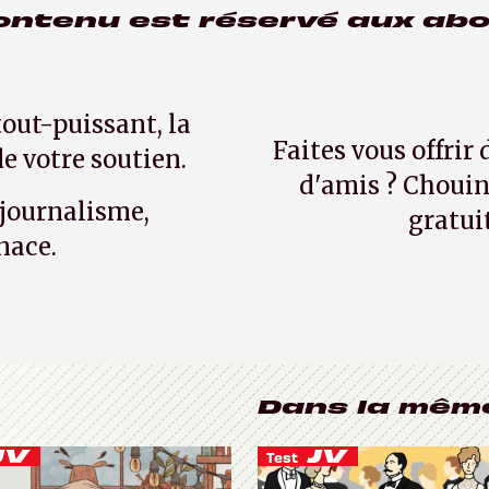
ontenu est réservé aux ab
tout-puissant, la
Faites vous offrir
e votre soutien.
d'amis ? Chouin
 journalisme,
gratui
nace.
Dans la mêm
Test