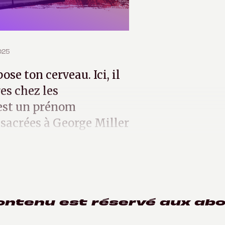
025
ose ton cerveau. Ici, il
res chez les
 est un prénom
nsacrées à George Miller
ontenu est réservé aux ab