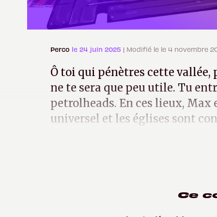
Perco
le 24 juin 2025
| Modifié le le 4 novembre 2
Ô toi qui pénètres cette vallée, p
ne te sera que peu utile. Tu ent
petrolheads. En ces lieux, Max
universel et les églises sont co
et à des cantiques pour V8.
Ce c