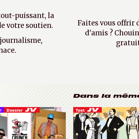
tout-puissant, la
Faites vous offrir
e votre soutien.
d'amis ? Chouin
 journalisme,
gratui
nace.
Dans la mêm
e
Dossier
Test