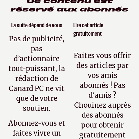
Ce contenu est
réservé aux abonnés
La suite dépend de vous
Lire cet article
gratuitement
Pas de publicité,
pas
Faites vous offrir
d’actionnaire
des articles par
tout-puissant, la
vos amis
rédaction de
abonnés ! Pas
Canard PC ne vit
d'amis ?
que de votre
Chouinez auprès
soutien.
des abonnés
Abonnez-vous et
pour obtenir
faites vivre un
gratuitement