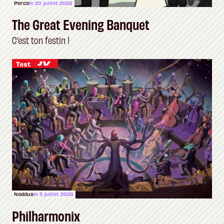
Perco
le 20 juillet 2026
The Great Evening Banquet
C’est ton festin !
Test
Noddus
le 5 juillet 2026
Philharmonix