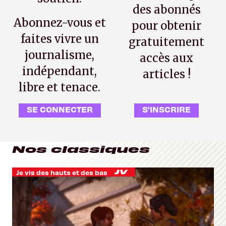
des abonnés
Abonnez-vous et
pour obtenir
faites vivre un
gratuitement
journalisme,
accès aux
indépendant,
articles !
libre et tenace.
SE CONNECTER
S'INSCRIRE
Nos classiques
Je vis des hauts et des bas