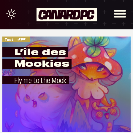
Test
L’île des
Mookies
Fly me to the Mook