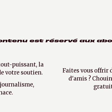
6 mai 2021
ontenu est réservé aux ab
tout-puissant, la
Faites vous offrir
e votre soutien.
d'amis ? Chouin
 journalisme,
gratui
nace.