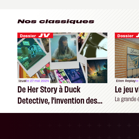
Nos classiques
Dossier
Dossier
Izual
le 27 mai 2024
Ellen Replay
le
De Her Story à Duck
Le jeu 
Detective, l’invention des
La grande 
« deduction games »