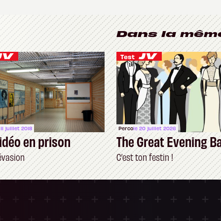
Dans la mêm
Test
 11 juillet 2018
Perco
le 20 juillet 2026
vidéo en prison
The Great Evening B
évasion
C’est ton festin !