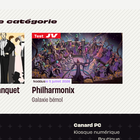
e catégorie
Test
Noddus
le 5 juillet 2026
anquet
Philharmonix
Galaxie bémol
Canard PC
Kiosque numérique
Boutique