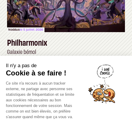
Noddus
le 5 juillet 2026
Philharmonix
Galaxie bémol
Il n'y a pas de
Canard PC
Cookie à se faire !
Kiosque numérique
Ce site n'a recours à aucun tracker
Boutique
externe, ne partage avec personne ses
statistiques de fréquentation et se limite
aux cookies nécessaires au bon
fonctionnement de votre session. Mais
comme on est bien élevés, on préfère
s'assurer quand même que ça vous va.
Mentions légales, CGU,
Copyright 2000-2980 (au moins on est
peinards), Canard PC. Editeur Presse