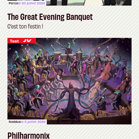
Perco
le 20 juillet 2026
The Great Evening Banquet
C’est ton festin !
Test
Noddus
le 5 juillet 2026
Philharmonix