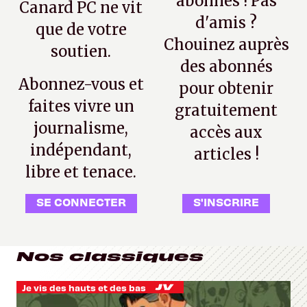
abonnés ! Pas
Canard PC ne vit
d'amis ?
que de votre
Chouinez auprès
soutien.
des abonnés
Abonnez-vous et
pour obtenir
faites vivre un
gratuitement
journalisme,
accès aux
indépendant,
articles !
libre et tenace.
SE CONNECTER
S'INSCRIRE
Nos classiques
Je vis des hauts et des bas