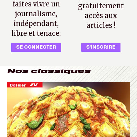
faites vivre un
gratuitement
journalisme,
accès aux
indépendant,
articles !
libre et tenace.
SE CONNECTER
S'INSCRIRE
Nos classiques
Dossier