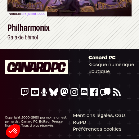
Noddus
le 5 juillet 2026
Philharmonix
Galaxie bémol
Canard PC
Kiosque numérique
Boutique
Mentions légales, CGU,
Copyright 2000-2980 (au moins on est
RGPD
peinards), Canard PC. Editeur Presse
Non-Stop. Tous droits réservés.
Préférences cookies