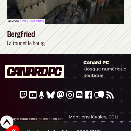
ackboo
le 23 juillet 2026
Bergfried
La tour et le bourg
Canard PC
Kiosque numérique
Boutique
Mentions légales, CGU,
Les attentes 2023 de la rédaction
Copyright 2000-2980 (au moins on est
RGPD
peinards), Canard PC. Editeur Presse
Baldur's Gate 3, Stalker 2, Aliens: Dark Descent
Non-Stop. Tous droits réservés.
Préférences cookies