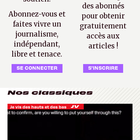
des abonnés
Abonnez-vous et
pour obtenir
faites vivre un
gratuitement
journalisme,
accès aux
indépendant,
articles !
libre et tenace.
SE CONNECTER
S'INSCRIRE
Nos classiques
Je vis des hauts et des bas